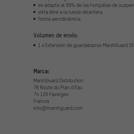
se adapta al 99% de las horquillas de suspe
vista libre a la rueda delantera
forma aerodinámica
Volumen de envío:
1 x Extensión de guardabarros MarshGuard S
Marca:
MarshGuard Distribution
76 Route du Plan d’Eau
74 120 Faverges
Francia
info@marshguard.com