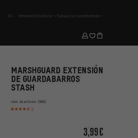
ES
Información
Sobre bc
Trabaja con nosotros
más
español
MARSHGUARD EXTENSIÓN
DE GUARDABARROS
STASH
núm. de artículo:
36622
6
3,99€