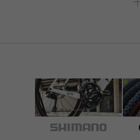
5 de 5 estrellas
de Christian B.
el 31.01.2016
Artículo
: negro
Funktioniert einwandfrei!
5 de 5 estrellas
de Anton T.
el 15.01.2014
Artículo
: negro
Works well . Recommend to use with Mud G