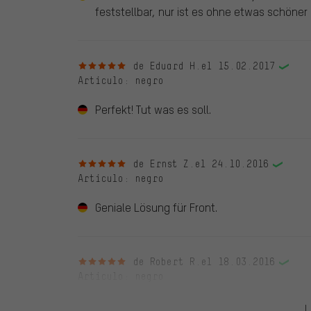
feststellbar, nur ist es ohne etwas schöne
5 de 5 estrellas
de Eduard H.
el 15.02.2017
Artículo
: negro
Perfekt! Tut was es soll.
5 de 5 estrellas
de Ernst Z.
el 24.10.2016
Artículo
: negro
Geniale Lösung für Front.
5 de 5 estrellas
de Robert R.
el 18.03.2016
Artículo
: negro
Très utile pour l'enduro dans la boue!