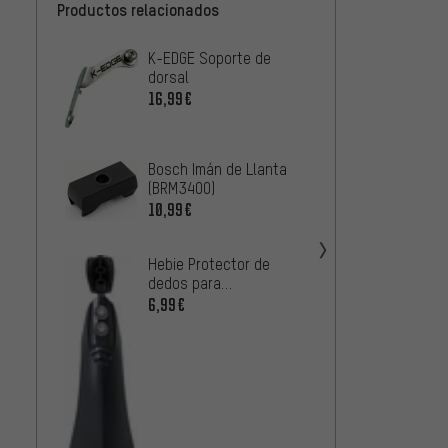
Productos relacionados
K-EDGE Soporte de
SKS E
dorsal
Mudro
16,99€
6,99€
Bosch Imán de Llanta
(BRM3400)
10,99€
SKS Ki
Hebie Protector de
cables
dedos para
Bluem
5,99€
guardabarros
6,99€
tubus 
de pro
inoxid
5,99€