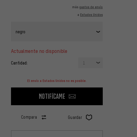
más
gastos de envío
a
Estados Unidos
negro
actualmente no disponible
Cantidad:
1
El envío a Estados Unidos no es posible.
Notifícame
Compara
Guardar