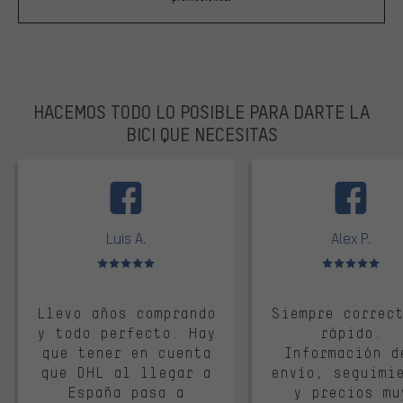
HACEMOS TODO LO POSIBLE PARA DARTE LA
BICI QUE NECESITAS
facebook
Luis A.
Alex P.
Valoración media: 5 de 5
Valoración media: 
Llevo años comprando
Siempre correc
y todo perfecto. Hay
rápido.
que tener en cuenta
Información d
que DHL al llegar a
envío, seguimi
España pasa a
y precios mu