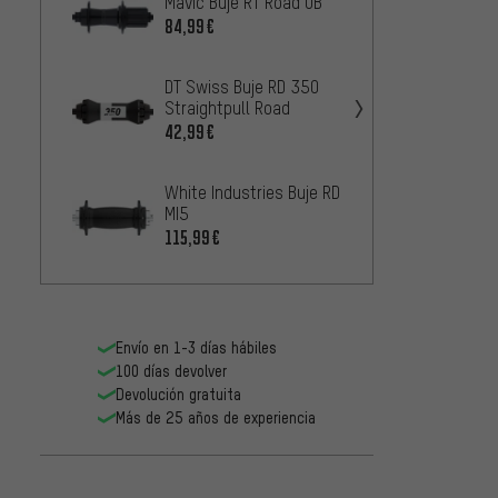
Mavic Buje RT Road UB
DT Swi
Classi
84,99€
5
DESDE
DT Swiss Buje RD 350
Straightpull Road
DT Swi
370 T
42,99€
46,99
White Industries Buje RD
MI5
Chris 
Disc C
115,99€
3
DESDE
Envío en 1-3 días hábiles
100 días devolver
Devolución gratuita
Más de 25 años de experiencia