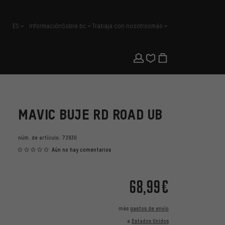
ES
Información
Sobre bc
Trabaja con nosotros
más
español
MAVIC BUJE RD ROAD UB
núm. de artículo:
73930
Aún no hay comentarios
68,99€
más
gastos de envío
a
Estados Unidos