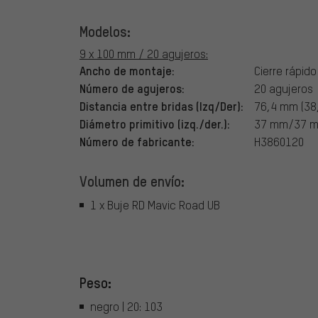
Modelos:
9 x 100 mm / 20 agujeros:
Ancho de montaje:
Cierre rápid
Número de agujeros:
20 agujeros
Distancia entre bridas (Izq/Der):
76,4 mm (3
Diámetro primitivo (izq./der.):
37 mm/37 
Número de fabricante:
H3860120
Volumen de envío:
1 x Buje RD Mavic Road UB
Peso:
negro | 20: 103