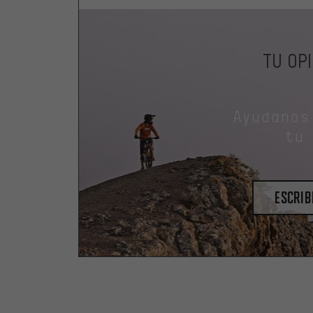
TU OP
Ayudanos
tu
escrib