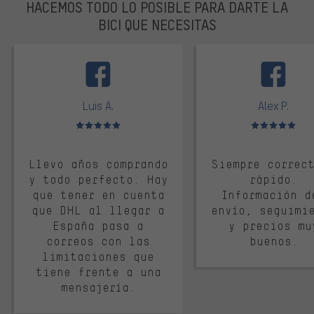
HACEMOS TODO LO POSIBLE PARA DARTE LA
BICI QUE NECESITAS
facebook
Luis A.
Alex P.
Valoración media: 5 de 5
Valoración media: 
Llevo años comprando
Siempre correc
y todo perfecto. Hay
rápido.
que tener en cuenta
Información d
que DHL al llegar a
envío, seguimi
España pasa a
y precios mu
correos con las
buenos.
limitaciones que
tiene frente a una
mensajería.