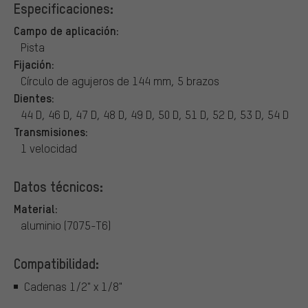
Especificaciones:
Campo de aplicación:
Pista
Fijación:
Círculo de agujeros de 144 mm, 5 brazos
Dientes:
44 D, 46 D, 47 D, 48 D, 49 D, 50 D, 51 D, 52 D, 53 D, 54 D
Transmisiones:
1 velocidad
Datos técnicos:
Material:
aluminio (7075-T6)
Compatibilidad:
Cadenas 1/2" x 1/8"