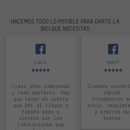
HACEMOS TODO LO POSIBLE PARA DARTE LA
BICI QUE NECESITAS
facebook
Luis A.
Alex P.
Valoración media: 5 de 5
Valoración media: 
Llevo años comprando
Siempre correc
y todo perfecto. Hay
rápido.
que tener en cuenta
Información d
que DHL al llegar a
envío, seguimi
España pasa a
y precios mu
correos con las
buenos.
limitaciones que