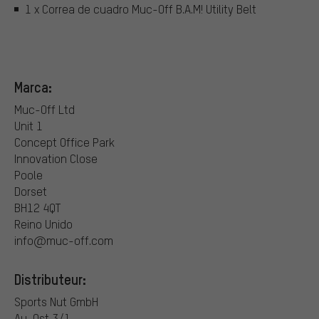
1 x Correa de cuadro Muc-Off B.A.M! Utility Belt
Marca:
Muc-Off Ltd
Unit 1
Concept Office Park
Innovation Close
Poole
Dorset
BH12 4QT
Reino Unido
info@muc-off.com
Distributeur:
Sports Nut GmbH
Au-Ost 3/1