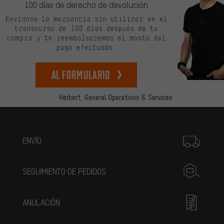
100 días de derecho de devolución
Envíanos la mercancía sin utilizar en el
transcurso de 100 días después de tu
compra y te reembolsaremos el monto del
pago efectuado.
Al formulario
Herbert,
General Operations & Services
Más información
ENVÍO
SEGUIMIENTO DE PEDIDOS
ANULACIÓN