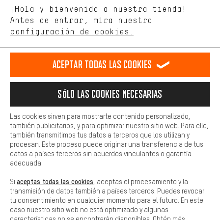
Idioma"
¡Hola y bienvenido a nuestra tienda!
tienda. Con las cookies de rendimiento, puedes influir en la mejora
de nuestro sitio web y nuestra oferta de la tienda con tu
Antes de entrar, mira nuestra
ES
EN
DE
FR
comportamiento de compra.
español
english
Deutsch
français
configuración de cookies.
Más confort
Haga que su experiencia de compra sea más cómoda. Con las
RESCINDIR EL CONTRATO
Comunidad de Aquisgrán
Programa de afiliados
Aceptar todas las cookies
cookies de comodidad, creamos enlaces a plataformas de redes
sociales. Esto nos permite proporcionarle más contenido e
Aviso Legal
Protección de datos
Condiciones Generales
información útiles. Además, tiene la opción de utilizar servicios
Sólo las cookies necesarias
adicionales que le ayudarán a encontrar los productos adecuados.
Plataforma de reportes
Reciclaje de baterias
Por ejemplo, ofrecemos una función de chat para responder a las
preguntas de forma rápida y sencilla.
Configuración de las cookies
Ajusta el contraste
Las cookies sirven para mostrarte contenido personalizado,
también publicitarios, y para optimizar nuestro sitio web. Para ello,
Básica
Todos los precios indicados son en euros e sin MwSt, más
también transmitimos tus datos a terceros que los utilizan y
Las cookies básicas aseguran que puedas usar nuestro sitio web.
procesan. Este proceso puede originar una transferencia de tus
gastos de envío
Estados Unidos
a
.
datos a países terceros sin acuerdos vinculantes o garantía
adecuada.
aceptas todas las cookies
Si
, aceptas el procesamiento y la
transmisión de datos también a países terceros. Puedes revocar
tu consentimiento en cualquier momento para el futuro. En este
caso nuestro sitio web no está optimizado y algunas
características no se encontrarán disponibles. Obtén más