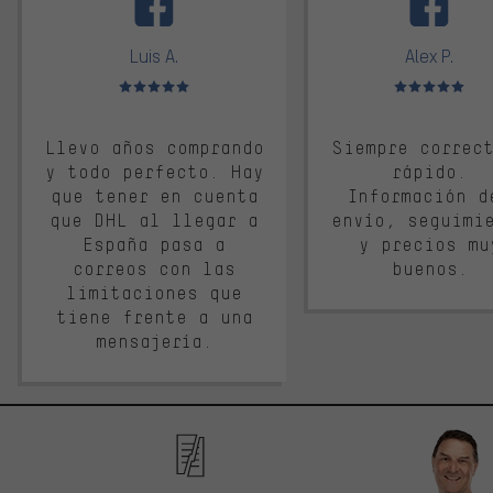
Luis A.
Alex P.
Valoración media: 5 de 5
Valoración media: 
Llevo años comprando
Siempre correc
y todo perfecto. Hay
rápido.
que tener en cuenta
Información d
que DHL al llegar a
envío, seguimi
España pasa a
y precios mu
correos con las
buenos.
limitaciones que
tiene frente a una
mensajería.