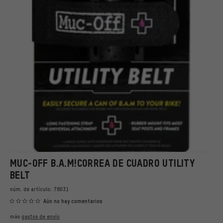
MUC-OFF B.A.M!CORREA DE CUADRO UTILITY
BELT
núm. de artículo:
78031
Aún no hay comentarios
más
gastos de envío