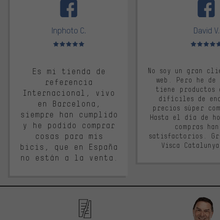
Inphoto C.
David V.
Valoración media: 5 de 5
Valoración m
Es mi tienda de
No soy un gran cli
web. Pero he de
referencia
tiene productos 
Internacional, vivo
difíciles de en
en Barcelona,
precios súper co
siempre han cumplido
Hasta el día de ho
y he podido comprar
compras han
cosas para mis
satisfactorios. G
Visca Cataluny
bicis, que en España
no están a la venta.