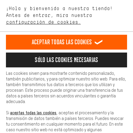
Estamos interesados en lo que buscas y necesitas en nuestra
Idioma"
¡Hola y bienvenido a nuestra tienda!
tienda. Con las cookies de rendimiento, puedes influir en la mejora
de nuestro sitio web y nuestra oferta de la tienda con tu
Antes de entrar, mira nuestra
ES
EN
DE
FR
comportamiento de compra.
español
english
Deutsch
français
configuración de cookies.
Más confort
Haga que su experiencia de compra sea más cómoda. Con las
RESCINDIR EL CONTRATO
Comunidad de Aquisgrán
Programa de afiliados
Aceptar todas las cookies
cookies de comodidad, creamos enlaces a plataformas de redes
sociales. Esto nos permite proporcionarle más contenido e
Aviso Legal
Protección de datos
Condiciones Generales
información útiles. Además, tiene la opción de utilizar servicios
Sólo las cookies necesarias
adicionales que le ayudarán a encontrar los productos adecuados.
Plataforma de reportes
Reciclaje de baterias
Por ejemplo, ofrecemos una función de chat para responder a las
preguntas de forma rápida y sencilla.
Las cookies sirven para mostrarte contenido personalizado,
Configuración de las cookies
Ajusta el contraste
también publicitarios, y para optimizar nuestro sitio web. Para ello,
Básica
también transmitimos tus datos a terceros que los utilizan y
Todos los precios indicados son en euros e sin MwSt, más
Las cookies básicas aseguran que puedas usar nuestro sitio web.
procesan. Este proceso puede originar una transferencia de tus
gastos de envío
Estados Unidos
a
.
datos a países terceros sin acuerdos vinculantes o garantía
adecuada.
aceptas todas las cookies
Si
, aceptas el procesamiento y la
transmisión de datos también a países terceros. Puedes revocar
tu consentimiento en cualquier momento para el futuro. En este
caso nuestro sitio web no está optimizado y algunas