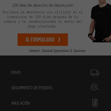
100 días de derecho de devolución
Envíanos la mercancía sin utilizar en el
transcurso de 100 días después de tu
compra y te reembolsaremos el monto del
pago efectuado.
Al formulario
Herbert,
General Operations & Services
Más información
ENVÍO
SEGUIMIENTO DE PEDIDOS
ANULACIÓN