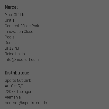
Marca:
Muc-Off Ltd
Unit 1
Concept Office Park
Innovation Close
Poole
Dorset
BH12 4QT
Reino Unido
info@muc-off.com
Distributeur:
Sports Nut GmbH
Au-Ost 3/1
72072 Tübingen
Alemania
contact@sports-nut.de