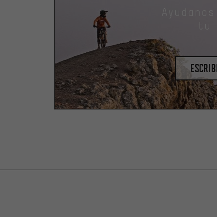
Ayudanos
tu
escrib