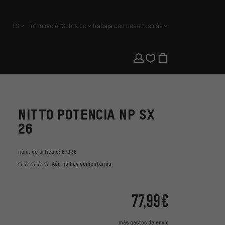
ES
Información
Sobre bc
Trabaja con nosotros
más
español
NITTO POTENCIA NP SX
26
núm. de artículo:
67136
Aún no hay comentarios
77,99€
más
gastos de envío