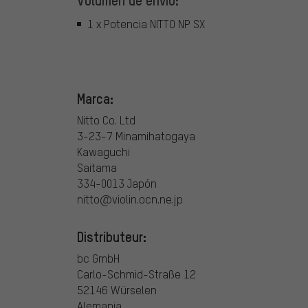
Volumen de envío:
1 x Potencia NITTO NP SX
Marca:
Nitto Co. Ltd
3-23-7 Minamihatogaya
Kawaguchi
Saitama
334-0013 Japón
nitto@violin.ocn.ne.jp
Distributeur:
bc GmbH
Carlo-Schmid-Straße 12
52146 Würselen
Alemania