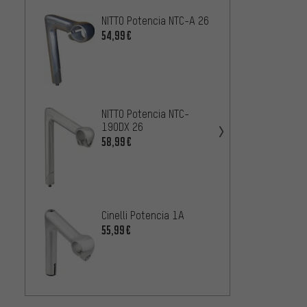
NITTO Potencia NTC-A 26
NITTO 
25.4
54,99€
45,99
NITTO 
NITTO Potencia NTC-
77,99
190DX 26
58,99€
NITTO 
Stahl 
Cinelli Potencia 1A
5
DESDE
55,99€