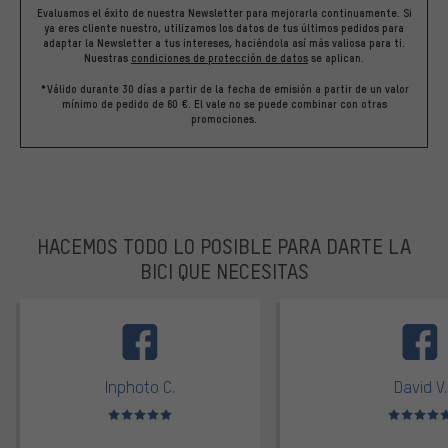
Evaluamos el éxito de nuestra Newsletter para mejorarla continuamente. Si
ya eres cliente nuestro, utilizamos los datos de tus últimos pedidos para
adaptar la Newsletter a tus intereses, haciéndola así más valiosa para ti.
Nuestras
condiciones de protección de datos
se aplican.
*Válido durante 30 días a partir de la fecha de emisión a partir de un valor
mínimo de pedido de 60 €. El vale no se puede combinar con otras
promociones.
HACEMOS TODO LO POSIBLE PARA DARTE LA
BICI QUE NECESITAS
facebook
Inphoto C.
David V.
Valoración media: 5 de 5
Valoración m