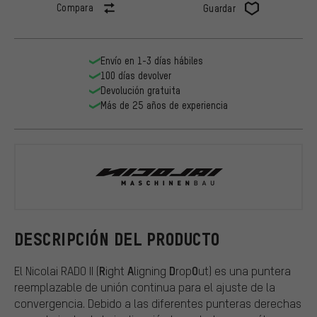
Compara
Guardar
Envío en 1-3 días hábiles
100 días devolver
Devolución gratuita
Más de 25 años de experiencia
Nicolai
DESCRIPCIÓN DEL PRODUCTO
R
A
D
O
El Nicolai RADO II (
ight
ligning
rop
ut) es una puntera
reemplazable de unión continua para el ajuste de la
convergencia. Debido a las diferentes punteras derechas