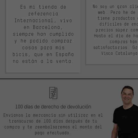
Es mi tienda de
No soy un gran cli
web. Pero he de
referencia
tiene productos 
Internacional, vivo
difíciles de en
en Barcelona,
precios súper co
siempre han cumplido
Hasta el día de ho
y he podido comprar
compras han
cosas para mis
satisfactorios. G
Visca Cataluny
bicis, que en España
no están a la venta.
100 días de derecho de devolución
Envíanos la mercancía sin utilizar en el
transcurso de 100 días después de tu
compra y te reembolsaremos el monto del
pago efectuado.