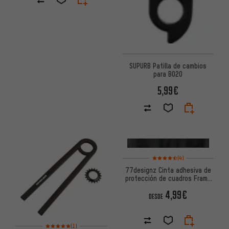
SUPURB Patilla de cambios
para BO20
5,99€
Valoración media: 4,5 de 5 ba
(4)
77designz Cinta adhesiva de
protección de cuadros Frame
Protection Tape
4,99€
DESDE
Valoración media: 5 de 5 basada en 1 reseñas
(1)