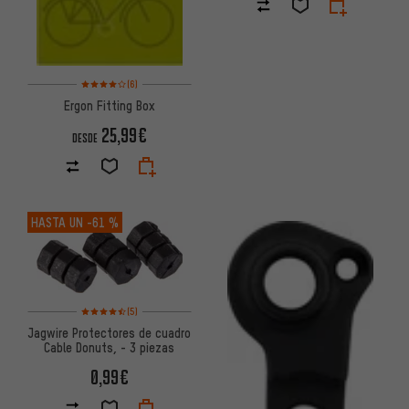
Valoración media: 4 de 5 basada en 6 reseñas
(6)
Ergon Fitting Box
25,99€
DESDE
HASTA UN
-61 %
Valoración media: 4,5 de 5 basada en 5 reseñas
(5)
Jagwire Protectores de cuadro
Cable Donuts, - 3 piezas
0,99€