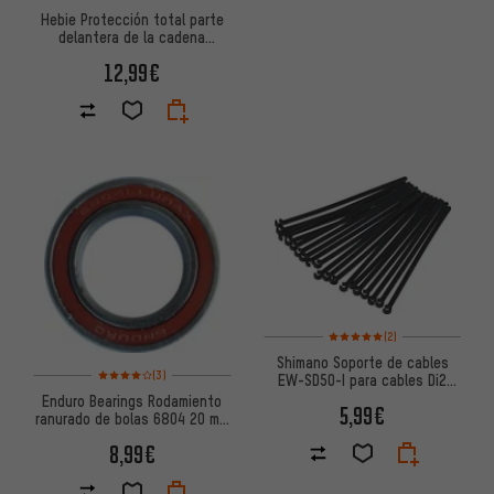
Hebie Protección total parte
delantera de la cadena
Chainglider 350 Bosch
12,99€
Valoración media: 5 de 5 basa
(2)
Shimano Soporte de cables
Valoración media: 4 de 5 basada en 3 reseñas
(3)
EW-SD50-I para cables Di2
EW-SD50
Enduro Bearings Rodamiento
5,99€
ranurado de bolas 6804 20 mm
x 32 mm x 7 mm
8,99€