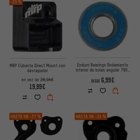
-23 %
Enduro Bearings Rodamiento
MRP Cubierta Direct Mount con
interior de bolas angular 7900
destapador
10 mm x 22 mm x 6 mm
6,99€
en vez de
26,04€
DESDE
19,99€
HASTA UN
-37 %
HASTA UN
-34 %