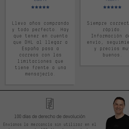
Valoración media: 5 de 5
Valoración media: 
Llevo años comprando
Siempre correc
y todo perfecto. Hay
rápido.
que tener en cuenta
Información d
que DHL al llegar a
envío, seguimi
España pasa a
y precios mu
correos con las
buenos.
limitaciones que
tiene frente a una
mensajería.
100 días de derecho de devolución
Envíanos la mercancía sin utilizar en el