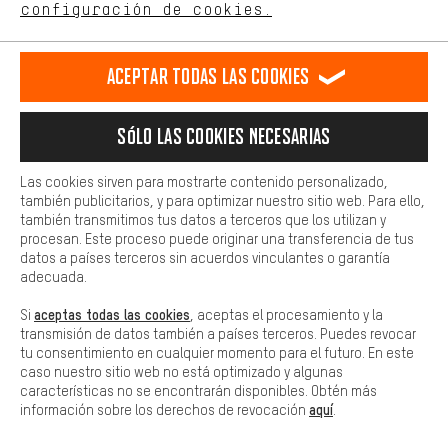
ES
EN
DE
FR
comportamiento de compra.
español
english
Deutsch
français
configuración de cookies.
Más confort
Haga que su experiencia de compra sea más cómoda. Con las
RESCINDIR EL CONTRATO
Comunidad de Aquisgrán
Programa de afiliados
Aceptar todas las cookies
cookies de comodidad, creamos enlaces a plataformas de redes
sociales. Esto nos permite proporcionarle más contenido e
Aviso Legal
Protección de datos
Condiciones Generales
información útiles. Además, tiene la opción de utilizar servicios
Sólo las cookies necesarias
adicionales que le ayudarán a encontrar los productos adecuados.
Plataforma de reportes
Reciclaje de baterias
Por ejemplo, ofrecemos una función de chat para responder a las
preguntas de forma rápida y sencilla.
Las cookies sirven para mostrarte contenido personalizado,
Configuración de las cookies
Ajusta el contraste
también publicitarios, y para optimizar nuestro sitio web. Para ello,
Básica
también transmitimos tus datos a terceros que los utilizan y
Todos los precios indicados son en euros e sin MwSt, más
Las cookies básicas aseguran que puedas usar nuestro sitio web.
procesan. Este proceso puede originar una transferencia de tus
gastos de envío
Estados Unidos
a
.
datos a países terceros sin acuerdos vinculantes o garantía
adecuada.
aceptas todas las cookies
Si
, aceptas el procesamiento y la
transmisión de datos también a países terceros. Puedes revocar
tu consentimiento en cualquier momento para el futuro. En este
caso nuestro sitio web no está optimizado y algunas
características no se encontrarán disponibles. Obtén más
aquí
información sobre los derechos de revocación
.