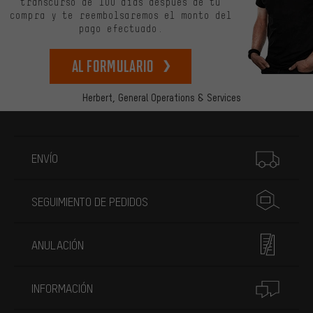
transcurso de 100 días después de tu
compra y te reembolsaremos el monto del
pago efectuado.
Al formulario
Herbert,
General Operations & Services
Más información
ENVÍO
SEGUIMIENTO DE PEDIDOS
ANULACIÓN
INFORMACIÓN