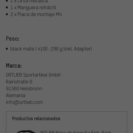
2 x Cinta metálica
1 x Manguera retráctil
2 x Placa de montaje M4
Peso:
black mate | 4100 : 290 g (inkl. Adapter)
Marca:
ORTLIEB Sportartikel GmbH
Rainstraße 6
91560 Heilsbronn
Alemania
info@ortlieb.com
Productos relacionados
ORTLIEB Bolsa de horquilla Fork-Pack