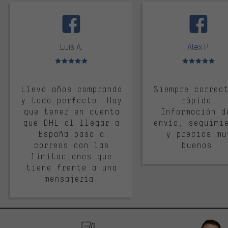
facebook
Luis A.
Alex P.
Valoración media: 5 de 5
Valoración media: 
Llevo años comprando
Siempre correc
y todo perfecto. Hay
rápido.
que tener en cuenta
Información d
que DHL al llegar a
envío, seguimi
España pasa a
y precios mu
correos con las
buenos.
limitaciones que
tiene frente a una
mensajería.