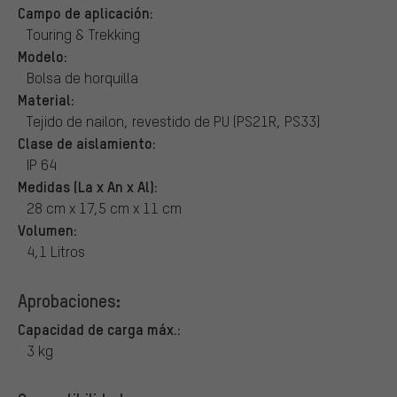
Campo de aplicación:
Touring & Trekking
Modelo:
Bolsa de horquilla
Material:
Tejido de nailon, revestido de PU (PS21R, PS33)
Clase de aislamiento:
IP 64
Medidas (La x An x Al):
28 cm x 17,5 cm x 11 cm
Volumen:
4,1 Litros
Aprobaciones:
Capacidad de carga máx.:
3 kg