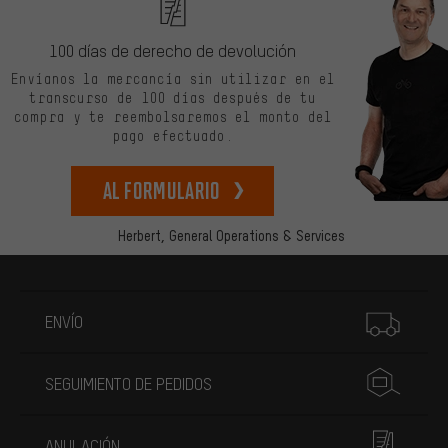
100 días de derecho de devolución
Envíanos la mercancía sin utilizar en el
transcurso de 100 días después de tu
compra y te reembolsaremos el monto del
pago efectuado.
Al formulario
Herbert,
General Operations & Services
Más información
ENVÍO
SEGUIMIENTO DE PEDIDOS
ANULACIÓN