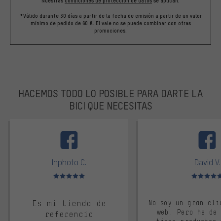
Nuestras
condiciones de protección de datos
se aplican.
*Válido durante 30 días a partir de la fecha de emisión a partir de un valor
mínimo de pedido de 60 €. El vale no se puede combinar con otras
promociones.
HACEMOS TODO LO POSIBLE PARA DARTE LA
BICI QUE NECESITAS
facebook
Inphoto C.
David V.
Valoración media: 5 de 5
Valoración m
Es mi tienda de
No soy un gran cli
web. Pero he de
referencia