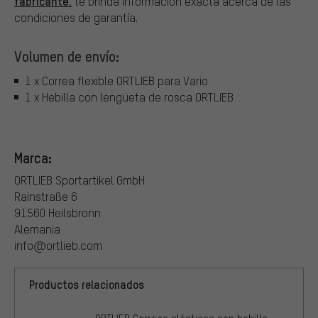
fabricante.
te brinda información exacta acerca de las
condiciones de garantía.
Volumen de envío:
1 x Correa flexible ORTLIEB para Vario
1 x Hebilla con lengüeta de rosca ORTLIEB
Marca:
ORTLIEB Sportartikel GmbH
Rainstraße 6
91560 Heilsbronn
Alemania
info@ortlieb.com
Productos relacionados