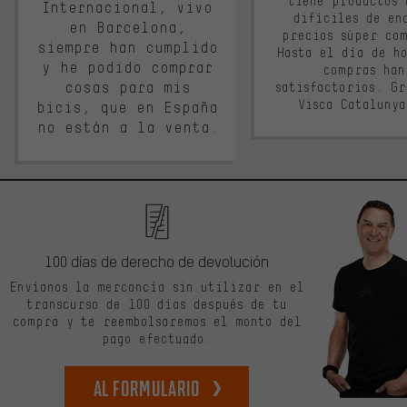
tiene productos 
Internacional, vivo
difíciles de en
en Barcelona,
precios súper co
siempre han cumplido
Hasta el día de ho
y he podido comprar
compras han
cosas para mis
satisfactorios. G
Visca Cataluny
bicis, que en España
no están a la venta.
100 días de derecho de devolución
Envíanos la mercancía sin utilizar en el
transcurso de 100 días después de tu
compra y te reembolsaremos el monto del
pago efectuado.
Al formulario