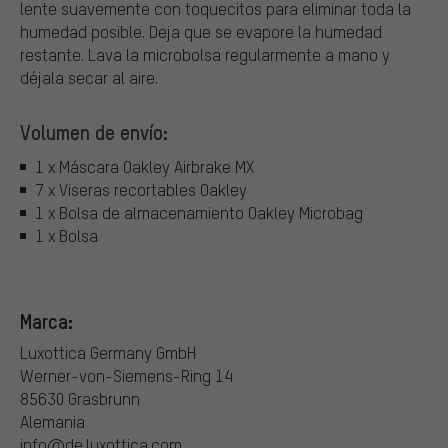
lente suavemente con toquecitos para eliminar toda la
humedad posible. Deja que se evapore la humedad
restante. Lava la microbolsa regularmente a mano y
déjala secar al aire.
Volumen de envío:
1 x Máscara Oakley Airbrake MX
7 x Viseras recortables Oakley
1 x Bolsa de almacenamiento Oakley Microbag
1 x Bolsa
Marca:
Luxottica Germany GmbH
Werner-von-Siemens-Ring 14
85630 Grasbrunn
Alemania
info@de.luxottica.com