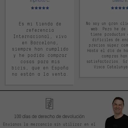
Valoración media: 5 de 5
Valoración m
Es mi tienda de
No soy un gran cli
web. Pero he de
referencia
tiene productos 
Internacional, vivo
difíciles de en
en Barcelona,
precios súper co
siempre han cumplido
Hasta el día de ho
y he podido comprar
compras han
cosas para mis
satisfactorios. G
Visca Cataluny
bicis, que en España
no están a la venta.
100 días de derecho de devolución
Envíanos la mercancía sin utilizar en el