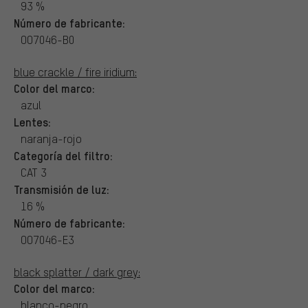
93 %
Número de fabricante:
OO7046-B0
blue crackle / fire iridium:
Color del marco:
azul
Lentes:
naranja-rojo
Categoría del filtro:
CAT 3
Transmisión de luz:
16 %
Número de fabricante:
OO7046-E3
black splatter / dark grey:
Color del marco:
blanco-negro