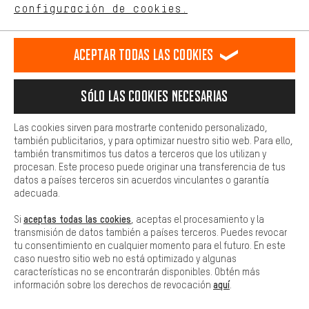
ES
EN
DE
FR
comportamiento de compra.
español
english
Deutsch
français
configuración de cookies.
Más confort
Haga que su experiencia de compra sea más cómoda. Con las
RESCINDIR EL CONTRATO
Comunidad de Aquisgrán
Programa de afiliados
Aceptar todas las cookies
cookies de comodidad, creamos enlaces a plataformas de redes
sociales. Esto nos permite proporcionarle más contenido e
Aviso Legal
Protección de datos
Condiciones Generales
información útiles. Además, tiene la opción de utilizar servicios
Sólo las cookies necesarias
adicionales que le ayudarán a encontrar los productos adecuados.
Plataforma de reportes
Reciclaje de baterias
Por ejemplo, ofrecemos una función de chat para responder a las
preguntas de forma rápida y sencilla.
Las cookies sirven para mostrarte contenido personalizado,
Configuración de las cookies
Ajusta el contraste
también publicitarios, y para optimizar nuestro sitio web. Para ello,
Básica
también transmitimos tus datos a terceros que los utilizan y
Todos los precios indicados son en euros e sin MwSt, más
Las cookies básicas aseguran que puedas usar nuestro sitio web.
procesan. Este proceso puede originar una transferencia de tus
gastos de envío
Estados Unidos
a
.
datos a países terceros sin acuerdos vinculantes o garantía
adecuada.
aceptas todas las cookies
Si
, aceptas el procesamiento y la
transmisión de datos también a países terceros. Puedes revocar
tu consentimiento en cualquier momento para el futuro. En este
caso nuestro sitio web no está optimizado y algunas
características no se encontrarán disponibles. Obtén más
aquí
información sobre los derechos de revocación
.