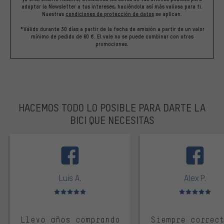
adaptar la Newsletter a tus intereses, haciéndola así más valiosa para ti.
Nuestras
condiciones de protección de datos
se aplican.
*Válido durante 30 días a partir de la fecha de emisión a partir de un valor
mínimo de pedido de 60 €. El vale no se puede combinar con otras
promociones.
HACEMOS TODO LO POSIBLE PARA DARTE LA
BICI QUE NECESITAS
facebook
Luis A.
Alex P.
Valoración media: 5 de 5
Valoración media: 
Llevo años comprando
Siempre correc