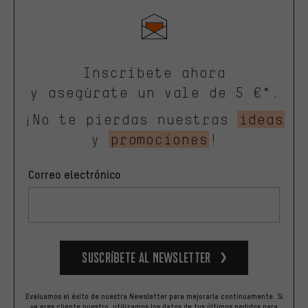
Inscríbete ahora
y asegúrate un vale de 5 €*.
¡No te pierdas nuestras
ideas
y
promociones
!
Correo electrónico
Suscríbete al newsletter
Evaluamos el éxito de nuestra Newsletter para mejorarla continuamente. Si
ya eres cliente nuestro, utilizamos los datos de tus últimos pedidos para