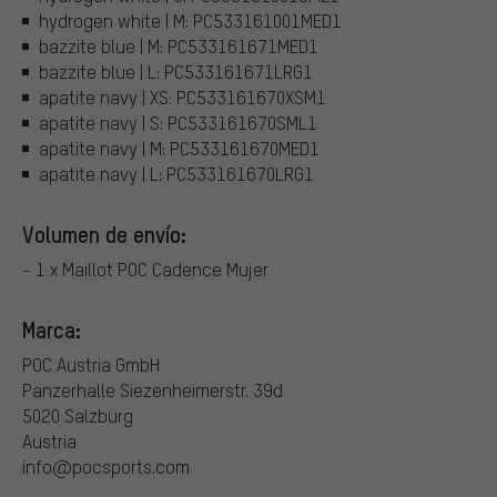
hydrogen white | M: PC533161001MED1
bazzite blue | M: PC533161671MED1
bazzite blue | L: PC533161671LRG1
apatite navy | XS: PC533161670XSM1
apatite navy | S: PC533161670SML1
apatite navy | M: PC533161670MED1
apatite navy | L: PC533161670LRG1
Volumen de envío:
- 1 x Maillot POC Cadence Mujer
Marca:
POC Austria GmbH
Panzerhalle Siezenheimerstr. 39d
5020 Salzburg
Austria
info@pocsports.com