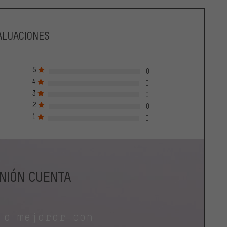
ALUACIONES
5
0
4
0
3
0
2
0
1
0
INIÓN CUENTA
 a mejorar con