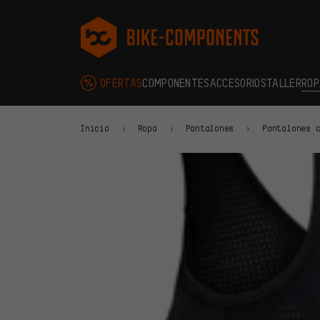
Saltar a la navegación principal
Saltar a la navegación de categorías
Saltar al contenido
Saltar a marcas y al boletín
Saltar al pie de página
bike-components.de Página de inicio
OFERTAS
COMPONENTES
ACCESORIOS
TALLER
ROP
Inicio
Ropa
Pantalones
Pantalones 