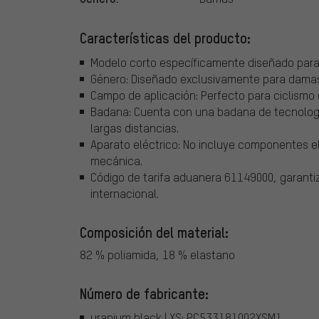
Características del producto:
Modelo corto específicamente diseñado para 
Género: Diseñado exclusivamente para dama
Campo de aplicación: Perfecto para ciclismo d
Badana: Cuenta con una badana de tecnologí
largas distancias.
Aparato eléctrico: No incluye componentes elé
mecánica.
Código de tarifa aduanera 61149000, garantiz
internacional.
Composición del material:
82 % poliamida, 18 % elastano
Número de fabricante:
uranium black | XS: PC533181002XSM1