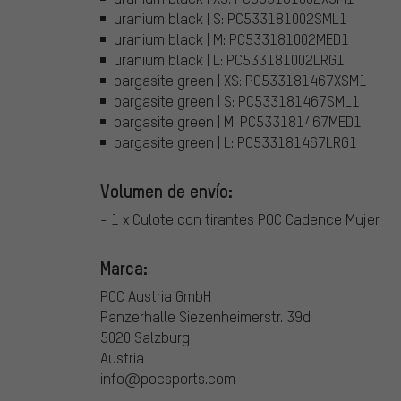
uranium black | S: PC533181002SML1
uranium black | M: PC533181002MED1
uranium black | L: PC533181002LRG1
pargasite green | XS: PC533181467XSM1
pargasite green | S: PC533181467SML1
pargasite green | M: PC533181467MED1
pargasite green | L: PC533181467LRG1
Volumen de envío:
- 1 x Culote con tirantes POC Cadence Mujer
Marca:
POC Austria GmbH
Panzerhalle Siezenheimerstr. 39d
5020 Salzburg
Austria
info@pocsports.com