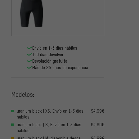
GOBIK 
panta
tirant
109,9
Envío en 1-3 días hábiles
100 días devolver
Devolución gratuita
Más de 25 años de experiencia
Modelos:
uranium black | XS, Envío en 1-3 días
94,99€
hábiles
uranium black | S, Envío en 1-3 días
94,99€
hábiles
uranium black | M, disponible desde
94,99€