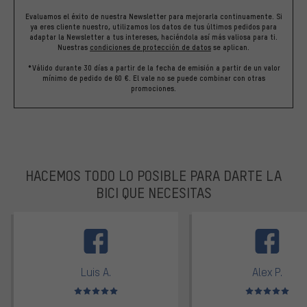
Evaluamos el éxito de nuestra Newsletter para mejorarla continuamente. Si
ya eres cliente nuestro, utilizamos los datos de tus últimos pedidos para
adaptar la Newsletter a tus intereses, haciéndola así más valiosa para ti.
Nuestras
condiciones de protección de datos
se aplican.
*Válido durante 30 días a partir de la fecha de emisión a partir de un valor
mínimo de pedido de 60 €. El vale no se puede combinar con otras
promociones.
HACEMOS TODO LO POSIBLE PARA DARTE LA
BICI QUE NECESITAS
facebook
Luis A.
Alex P.
Valoración media: 5 de 5
Valoración media: 