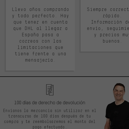
Llevo años comprando
Siempre correc
y todo perfecto. Hay
rápido.
que tener en cuenta
Información d
que DHL al llegar a
envío, seguimi
España pasa a
y precios mu
correos con las
buenos.
limitaciones que
tiene frente a una
mensajería.
100 días de derecho de devolución
Envíanos la mercancía sin utilizar en el
transcurso de 100 días después de tu
compra y te reembolsaremos el monto del
pago efectuado.