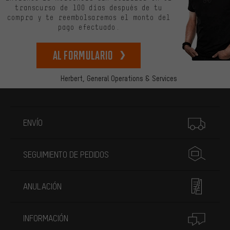
transcurso de 100 días después de tu
compra y te reembolsaremos el monto del
pago efectuado.
Al formulario
Herbert,
General Operations & Services
Más información
ENVÍO
SEGUIMIENTO DE PEDIDOS
ANULACIÓN
INFORMACIÓN