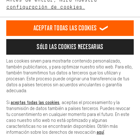
ES
EN
DE
FR
comportamiento de compra.
español
english
Deutsch
français
configuración de cookies.
Más confort
Haga que su experiencia de compra sea más cómoda. Con las
RESCINDIR EL CONTRATO
Comunidad de Aquisgrán
Programa de afiliados
Aceptar todas las cookies
cookies de comodidad, creamos enlaces a plataformas de redes
sociales. Esto nos permite proporcionarle más contenido e
Aviso Legal
Protección de datos
Condiciones Generales
información útiles. Además, tiene la opción de utilizar servicios
Sólo las cookies necesarias
adicionales que le ayudarán a encontrar los productos adecuados.
Plataforma de reportes
Reciclaje de baterias
Por ejemplo, ofrecemos una función de chat para responder a las
preguntas de forma rápida y sencilla.
Configuración de las cookies
Ajusta el contraste
Las cookies sirven para mostrarte contenido personalizado,
también publicitarios, y para optimizar nuestro sitio web. Para ello,
Básica
Todos los precios indicados son en euros e sin MwSt, más
también transmitimos tus datos a terceros que los utilizan y
Las cookies básicas aseguran que puedas usar nuestro sitio web.
procesan. Este proceso puede originar una transferencia de tus
gastos de envío
Estados Unidos
a
.
datos a países terceros sin acuerdos vinculantes o garantía
adecuada.
aceptas todas las cookies
Si
, aceptas el procesamiento y la
transmisión de datos también a países terceros. Puedes revocar
tu consentimiento en cualquier momento para el futuro. En este
caso nuestro sitio web no está optimizado y algunas
características no se encontrarán disponibles. Obtén más
aquí
información sobre los derechos de revocación
.