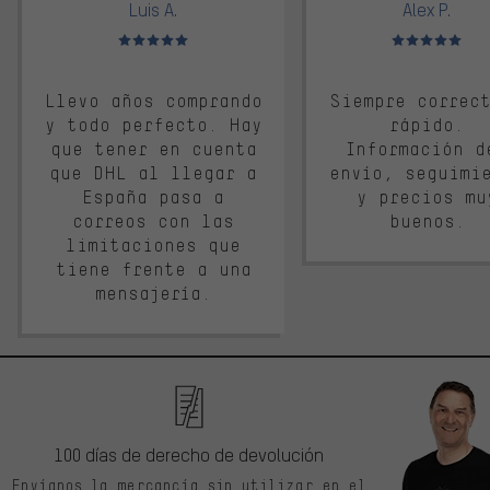
Luis A.
Alex P.
Valoración media: 5 de 5
Valoración media: 
Llevo años comprando
Siempre correc
y todo perfecto. Hay
rápido.
que tener en cuenta
Información d
que DHL al llegar a
envío, seguimi
España pasa a
y precios mu
correos con las
buenos.
limitaciones que
tiene frente a una
mensajería.
100 días de derecho de devolución
Envíanos la mercancía sin utilizar en el