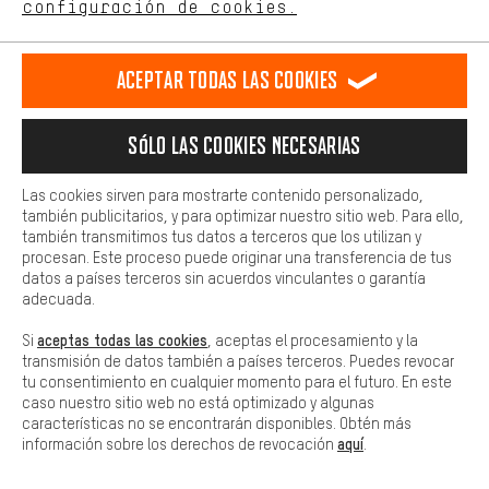
español
english
Deutsch
français
configuración de cookies.
Más confort
Haga que su experiencia de compra sea más cómoda. Con las
RESCINDIR EL CONTRATO
Comunidad de Aquisgrán
Programa de afiliados
Aceptar todas las cookies
cookies de comodidad, creamos enlaces a plataformas de redes
sociales. Esto nos permite proporcionarle más contenido e
Aviso Legal
Protección de datos
Condiciones Generales
información útiles. Además, tiene la opción de utilizar servicios
Sólo las cookies necesarias
adicionales que le ayudarán a encontrar los productos adecuados.
Plataforma de reportes
Reciclaje de baterias
Por ejemplo, ofrecemos una función de chat para responder a las
preguntas de forma rápida y sencilla.
Las cookies sirven para mostrarte contenido personalizado,
Configuración de las cookies
Ajusta el contraste
también publicitarios, y para optimizar nuestro sitio web. Para ello,
Básica
también transmitimos tus datos a terceros que los utilizan y
Todos los precios indicados son en euros e sin MwSt, más
Las cookies básicas aseguran que puedas usar nuestro sitio web.
procesan. Este proceso puede originar una transferencia de tus
gastos de envío
Estados Unidos
a
.
datos a países terceros sin acuerdos vinculantes o garantía
adecuada.
aceptas todas las cookies
Si
, aceptas el procesamiento y la
transmisión de datos también a países terceros. Puedes revocar
tu consentimiento en cualquier momento para el futuro. En este
caso nuestro sitio web no está optimizado y algunas
características no se encontrarán disponibles. Obtén más
aquí
información sobre los derechos de revocación
.