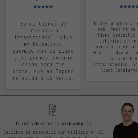
Valoración media: 5 de 5
Valoración m
Es mi tienda de
No soy un gran cli
web. Pero he de
referencia
tiene productos 
Internacional, vivo
difíciles de en
en Barcelona,
precios súper co
siempre han cumplido
Hasta el día de ho
y he podido comprar
compras han
cosas para mis
satisfactorios. G
Visca Cataluny
bicis, que en España
no están a la venta.
100 días de derecho de devolución
Envíanos la mercancía sin utilizar en el
transcurso de 100 días después de tu