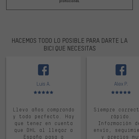
promociones.
HACEMOS TODO LO POSIBLE PARA DARTE LA
BICI QUE NECESITAS
facebook
Luis A.
Alex P.
Valoración media: 5 de 5
Valoración media: 
Llevo años comprando
Siempre correc
y todo perfecto. Hay
rápido.
que tener en cuenta
Información d
que DHL al llegar a
envío, seguimi
España pasa a
y precios mu