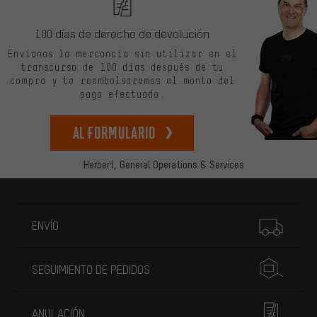
100 días de derecho de devolución
Envíanos la mercancía sin utilizar en el
transcurso de 100 días después de tu
compra y te reembolsaremos el monto del
pago efectuado.
Al formulario
Herbert,
General Operations & Services
Más información
ENVÍO
SEGUIMIENTO DE PEDIDOS
ANULACIÓN