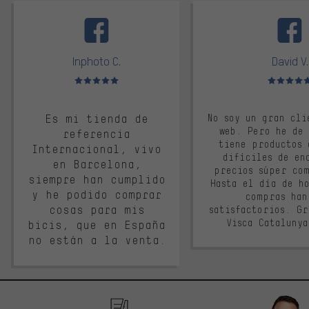
facebook
Inphoto C.
David V.
Valoración media: 5 de 5
Valoración m
Es mi tienda de
No soy un gran cli
web. Pero he de
referencia
tiene productos 
Internacional, vivo
difíciles de en
en Barcelona,
precios súper co
siempre han cumplido
Hasta el día de ho
y he podido comprar
compras han
cosas para mis
satisfactorios. G
Visca Cataluny
bicis, que en España
no están a la venta.