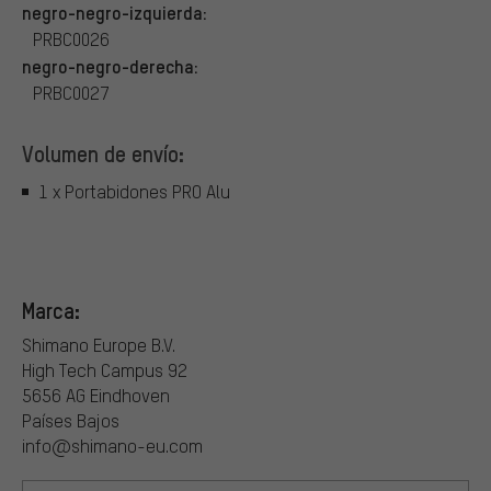
negro-negro-izquierda:
PRBC0026
negro-negro-derecha:
PRBC0027
Volumen de envío:
1 x Portabidones PRO Alu
Marca:
Shimano Europe B.V.
High Tech Campus 92
5656 AG Eindhoven
Países Bajos
info@shimano-eu.com