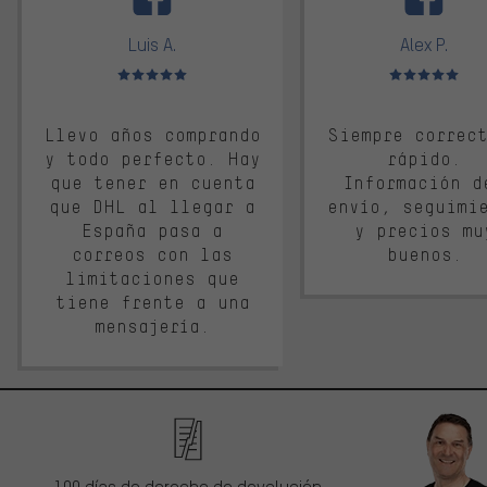
Luis A.
Alex P.
Valoración media: 5 de 5
Valoración media: 
Llevo años comprando
Siempre correc
y todo perfecto. Hay
rápido.
que tener en cuenta
Información d
que DHL al llegar a
envío, seguimi
España pasa a
y precios mu
correos con las
buenos.
limitaciones que
tiene frente a una
mensajería.
100 días de derecho de devolución