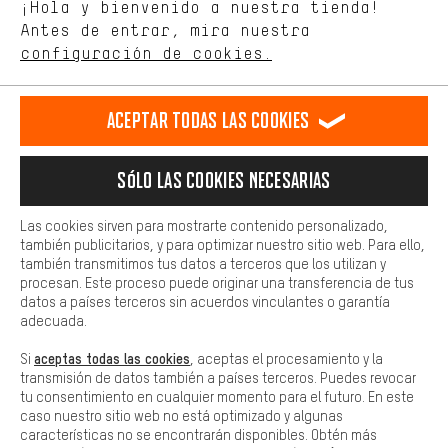
Idioma"
¡Hola y bienvenido a nuestra tienda!
tienda. Con las cookies de rendimiento, puedes influir en la mejora
de nuestro sitio web y nuestra oferta de la tienda con tu
Antes de entrar, mira nuestra
ES
EN
DE
FR
comportamiento de compra.
español
english
Deutsch
français
configuración de cookies.
Más confort
Haga que su experiencia de compra sea más cómoda. Con las
RESCINDIR EL CONTRATO
Comunidad de Aquisgrán
Programa de afiliados
Aceptar todas las cookies
cookies de comodidad, creamos enlaces a plataformas de redes
sociales. Esto nos permite proporcionarle más contenido e
Aviso Legal
Protección de datos
Condiciones Generales
información útiles. Además, tiene la opción de utilizar servicios
Sólo las cookies necesarias
adicionales que le ayudarán a encontrar los productos adecuados.
Plataforma de reportes
Reciclaje de baterias
Por ejemplo, ofrecemos una función de chat para responder a las
preguntas de forma rápida y sencilla.
Las cookies sirven para mostrarte contenido personalizado,
Configuración de las cookies
Ajusta el contraste
también publicitarios, y para optimizar nuestro sitio web. Para ello,
Básica
también transmitimos tus datos a terceros que los utilizan y
Todos los precios indicados son en euros e sin MwSt, más
Las cookies básicas aseguran que puedas usar nuestro sitio web.
procesan. Este proceso puede originar una transferencia de tus
gastos de envío
Estados Unidos
a
.
datos a países terceros sin acuerdos vinculantes o garantía
adecuada.
aceptas todas las cookies
Si
, aceptas el procesamiento y la
transmisión de datos también a países terceros. Puedes revocar
tu consentimiento en cualquier momento para el futuro. En este
caso nuestro sitio web no está optimizado y algunas
características no se encontrarán disponibles. Obtén más