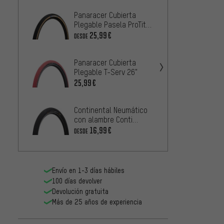
Panaracer Cubierta
Maxxis
Plegable Pasela ProTite
plegab
26"
25,99€
2
DESDE
DESDE
Panaracer Cubierta
Schwa
Plegable T-Serv 26"
plegab
Perfor
25,99€
18,99
Continental Neumático
Panara
con alambre Conti
Plegab
Contact Speed 26"
26"
16,99€
33,99
DESDE
Envío en 1-3 días hábiles
100 días devolver
Devolución gratuita
Más de 25 años de experiencia