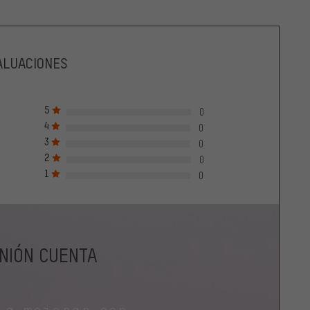
ALUACIONES
5
0
4
0
3
0
2
0
1
0
INIÓN CUENTA