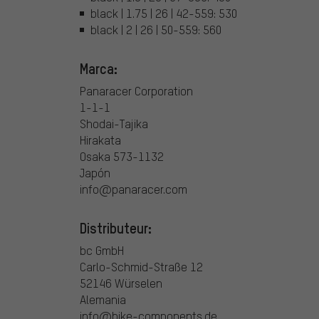
black | 1.75 | 26 | 42-559: 530
black | 2 | 26 | 50-559: 560
Marca:
Panaracer Corporation
1-1-1
Shodai-Tajika
Hirakata
Osaka 573-1132
Japón
info@panaracer.com
Distributeur:
bc GmbH
Carlo-Schmid-Straße 12
52146 Würselen
Alemania
info@bike-components.de