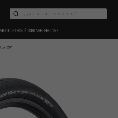
A
BICICLETAS
NIÑOS
GRAVEL
MARCAS
rtas 26"