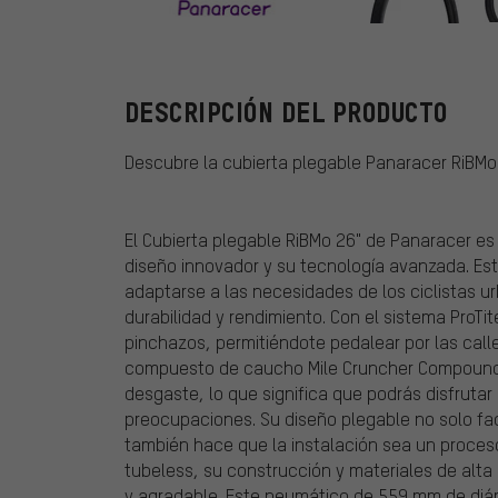
Panaracer
DESCRIPCIÓN DEL PRODUCTO
Descubre la cubierta plegable Panaracer RiBMo 
El Cubierta plegable RiBMo 26" de Panaracer es 
diseño innovador y su tecnología avanzada. E
adaptarse a las necesidades de los ciclistas 
durabilidad y rendimiento. Con el sistema ProTit
pinchazos, permitiéndote pedalear por las call
compuesto de caucho Mile Cruncher Compound a
desgaste, lo que significa que podrás disfruta
preocupaciones. Su diseño plegable no solo fac
también hace que la instalación sea un proces
tubeless, su construcción y materiales de alt
y agradable. Este neumático de 559 mm de diám