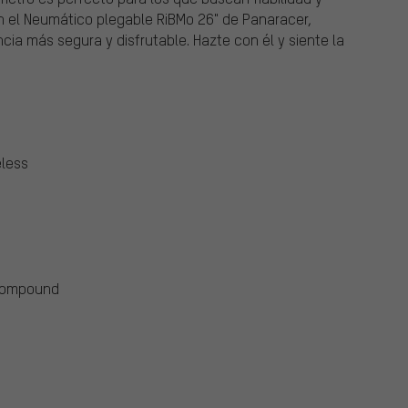
n el Neumático plegable RiBMo 26" de Panaracer,
cia más segura y disfrutable. Hazte con él y siente la
eless
 Compound