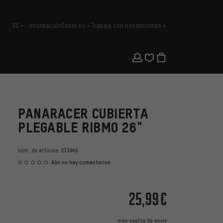
ES
Información
Sobre bc
Trabaja con nosotros
más
español
PANARACER CUBIERTA
PLEGABLE RIBMO 26"
núm. de artículo:
233946
Aún no hay comentarios
25,99€
más
gastos de envío