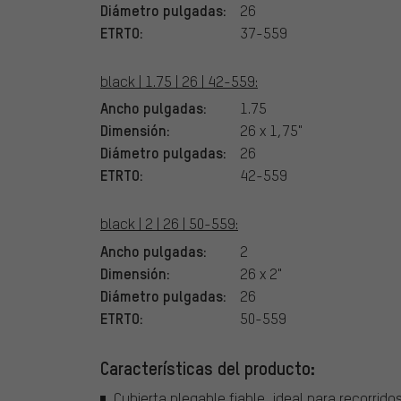
Diámetro pulgadas:
26
ETRTO:
37-559
black | 1.75 | 26 | 42-559:
Ancho pulgadas:
1.75
Dimensión:
26 x 1,75"
Diámetro pulgadas:
26
ETRTO:
42-559
black | 2 | 26 | 50-559:
Ancho pulgadas:
2
Dimensión:
26 x 2"
Diámetro pulgadas:
26
ETRTO:
50-559
Características del producto:
Cubierta plegable fiable, ideal para recorrido