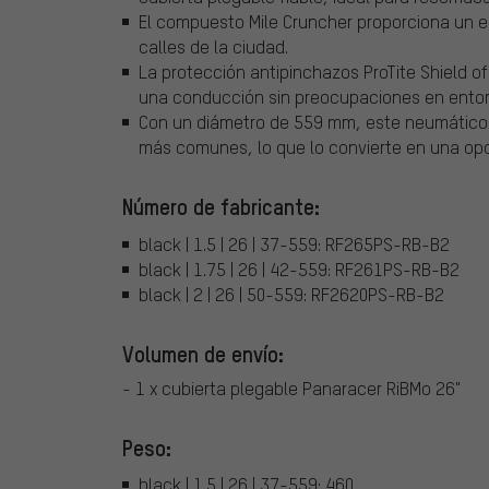
El compuesto Mile Cruncher proporciona un equ
calles de la ciudad.
La protección antipinchazos ProTite Shield o
una conducción sin preocupaciones en entor
Con un diámetro de 559 mm, este neumático
más comunes, lo que lo convierte en una opc
Número de fabricante:
black | 1.5 | 26 | 37-559: RF265PS-RB-B2
black | 1.75 | 26 | 42-559: RF261PS-RB-B2
black | 2 | 26 | 50-559: RF2620PS-RB-B2
Volumen de envío:
- 1 x cubierta plegable Panaracer RiBMo 26"
Peso:
black | 1.5 | 26 | 37-559: 460