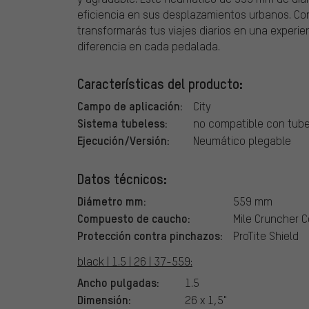
eficiencia en sus desplazamientos urbanos. Co
transformarás tus viajes diarios en una experien
diferencia en cada pedalada.
Características del producto:
Campo de aplicación:
City
Sistema tubeless:
no compatible con tub
Ejecución/Versión:
Neumático plegable
Datos técnicos:
Diámetro mm:
559 mm
Compuesto de caucho:
Mile Cruncher
Protección contra pinchazos:
ProTite Shield
black | 1.5 | 26 | 37-559:
Ancho pulgadas:
1.5
Dimensión:
26 x 1,5"