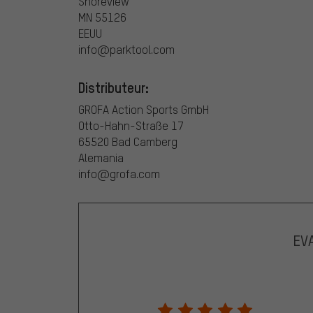
Shoreview
MN 55126
EEUU
info@parktool.com
Distributeur:
GROFA Action Sports GmbH
Otto-Hahn-Straße 17
65520 Bad Camberg
Alemania
info@grofa.com
EV