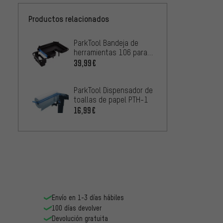
Productos relacionados
ParkTool Bandeja de
herramientas 106 para
PRS-15 / PCS-4-1/2 /
39,99€
PCS-10/11
ParkTool Dispensador de
toallas de papel PTH-1
16,99€
Envío en 1-3 días hábiles
100 días devolver
Devolución gratuita