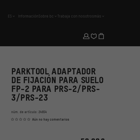
ES
Información
Sobre bc
Trabaja con nosotros
más
español
PARKTOOL ADAPTADOR
DE FIJACIÓN PARA SUELO
FP-2 PARA PRS-2/PRS-
3/PRS-23
núm. de artículo:
24654
Aún no hay comentarios