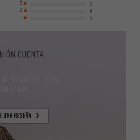
3
0
2
0
1
0
INIÓN CUENTA
 a mejorar con
 opinión.
e una reseña