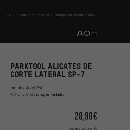
ES
Información
Sobre bc
Trabaja con nosotros
más
español
PARKTOOL ALICATES DE
CORTE LATERAL SP-7
núm. de artículo:
27414
Aún no hay comentarios
28,99€
más
gastos de envío