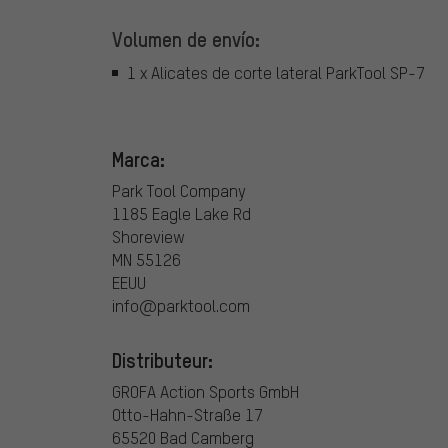
Volumen de envío:
1 x Alicates de corte lateral ParkTool SP-7
Marca:
Park Tool Company
1185 Eagle Lake Rd
Shoreview
MN 55126
EEUU
info@parktool.com
Distributeur:
GROFA Action Sports GmbH
Otto-Hahn-Straße 17
65520 Bad Camberg