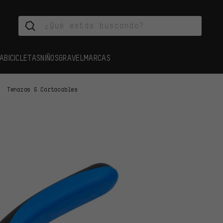
A
BICICLETAS
NIÑOS
GRAVEL
MARCAS
Tenazas & Cortacables