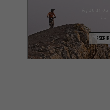
Ayudanos
tu
escrib