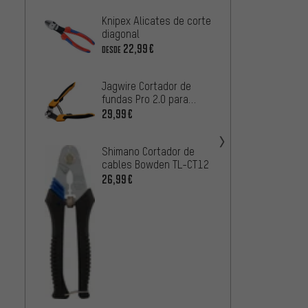
Knipex Alicates de corte
Knipex
diagonal
33,99
22,99€
DESDE
Jagwir
Jagwire Cortador de
cortad
fundas Pro 2.0 para
33,99
fundas
29,99€
SRAM 
Shimano Cortador de
Cutter
cables Bowden TL-CT12
25,99
26,99€