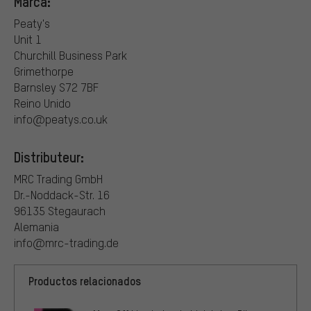
Marca:
Peaty's
Unit 1
Churchill Business Park
Grimethorpe
Barnsley S72 7BF
Reino Unido
info@peatys.co.uk
Distributeur:
MRC Trading GmbH
Dr.-Noddack-Str. 16
96135 Stegaurach
Alemania
info@mrc-trading.de
Productos relacionados