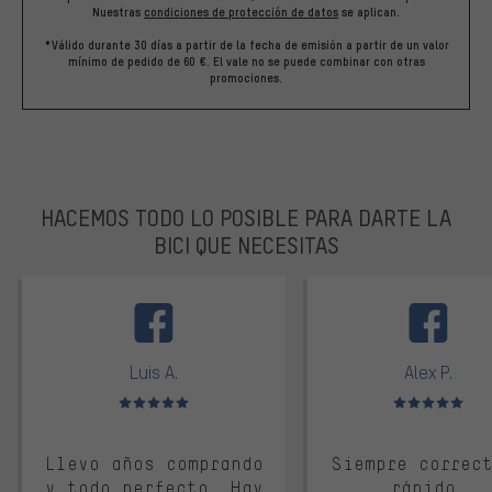
Nuestras
condiciones de protección de datos
se aplican.
*Válido durante 30 días a partir de la fecha de emisión a partir de un valor
mínimo de pedido de 60 €. El vale no se puede combinar con otras
promociones.
HACEMOS TODO LO POSIBLE PARA DARTE LA
BICI QUE NECESITAS
facebook
Luis A.
Alex P.
Valoración media: 5 de 5
Valoración media: 
Llevo años comprando
Siempre correc
y todo perfecto. Hay
rápido.