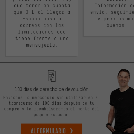
que tener en cuenta
Información d
que DHL al llegar a
envío, seguimi
España pasa a
y precios mu
correos con las
buenos.
limitaciones que
tiene frente a una
mensajería.
100 días de derecho de devolución
Envíanos la mercancía sin utilizar en el
transcurso de 100 días después de tu
compra y te reembolsaremos el monto del
pago efectuado.
Al formulario