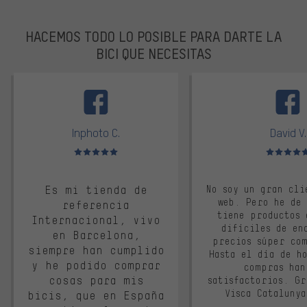
HACEMOS TODO LO POSIBLE PARA DARTE LA
BICI QUE NECESITAS
facebook
Inphoto C.
David V.
Valoración media: 5 de 5
Valoración m
Es mi tienda de
No soy un gran cli
web. Pero he de
referencia
tiene productos 
Internacional, vivo
difíciles de en
en Barcelona,
precios súper co
siempre han cumplido
Hasta el día de ho
y he podido comprar
compras han
cosas para mis
satisfactorios. G
Visca Cataluny
bicis, que en España