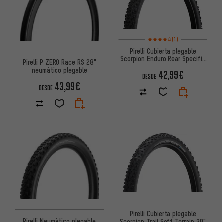
Valoración media: 4 de 5 basa
(1)
Pirelli Cubierta plegable
Scorpion Enduro Rear Specific
Pirelli P ZERO Race RS 28"
29"
neumático plegable
42,99€
DESDE
43,99€
DESDE
Pirelli Cubierta plegable
Pirelli Neumático plegable
Scorpion Trail Soft Terrain 29"