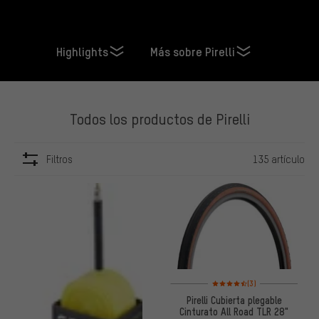
Highlights
Más sobre Pirelli
Todos los productos de Pirelli
Filtros
135 artículo
ARTÍCULOS
Valoración media: 4,5 de 5 ba
(3)
Pirelli Cubierta plegable
Cinturato All Road TLR 28"