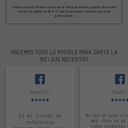
*Válido durante 30 días a partir de la fecha de emisión a partir de un valor
mínimo de pedido de 60 €. El vale no se puede combinar con otras
promociones.
HACEMOS TODO LO POSIBLE PARA DARTE LA
BICI QUE NECESITAS
facebook
Inphoto C.
David V.
Valoración media: 5 de 5
Valoración m
Es mi tienda de
No soy un gran cli
web. Pero he de
referencia
tiene productos 