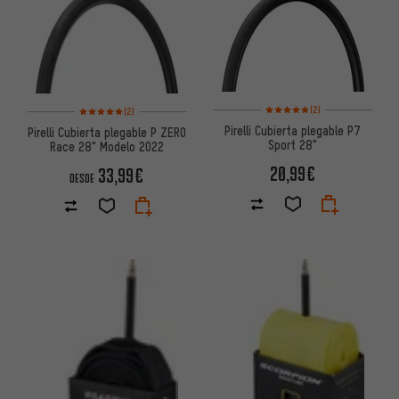
Valoración media: 5 de 5 basa
Valoración media: 5 de 5 basada en 2 reseñas
(2)
(2)
Pirelli Cubierta plegable P7
Pirelli Cubierta plegable P ZERO
Sport 28"
Race 28" Modelo 2022
20,99€
33,99€
DESDE