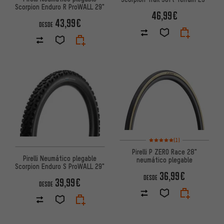
Scorpion Enduro R ProWALL 29"
46,99€
43,99€
DESDE
Valoración media: 5 de 5 basa
(1)
Pirelli P ZERO Race 28"
Pirelli Neumático plegable
neumático plegable
Scorpion Enduro S ProWALL 29"
36,99€
DESDE
39,99€
DESDE