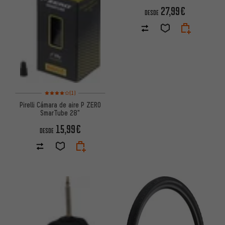
27,99€
DESDE
Valoración media: 4 de 5 basada en 1 reseñas
(1)
Pirelli Cámara de aire P ZERO
SmarTube 28"
15,99€
DESDE