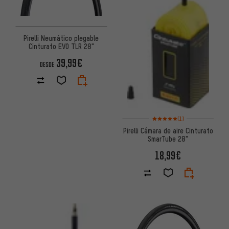
Pirelli Neumático plegable
Cinturato EVO TLR 28"
39,99€
DESDE
Valoración media: 5 de 5 basa
(1)
Pirelli Cámara de aire Cinturato
SmarTube 28"
18,99€