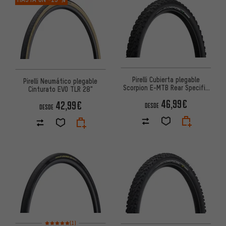
Pirelli Cubierta plegable
Pirelli Neumático plegable
Scorpion E-MTB Rear Specific
Cinturato EVO TLR 28"
27,5+
46,99€
42,99€
DESDE
DESDE
Valoración media: 5 de 5 basada en 1 reseñas
(1)