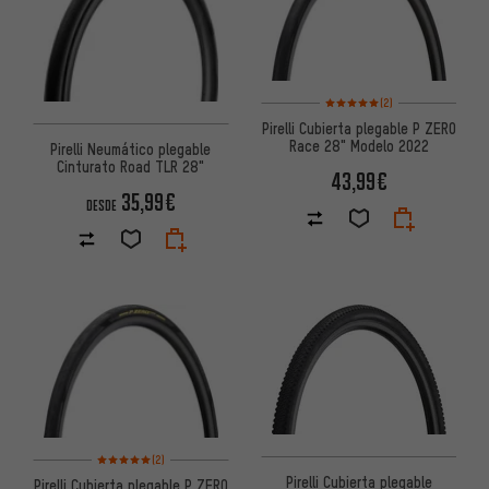
Valoración media: 5 de 5 basa
(2)
Pirelli Cubierta plegable P ZERO
Race 28" Modelo 2022
Pirelli Neumático plegable
Cinturato Road TLR 28"
43,99€
35,99€
DESDE
Valoración media: 5 de 5 basada en 2 reseñas
(2)
Pirelli Cubierta plegable
Pirelli Cubierta plegable P ZERO