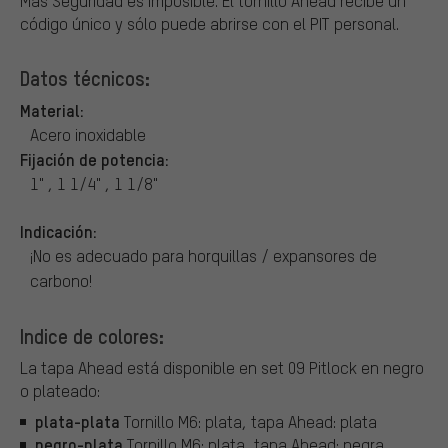
Más Seguridad es imposible. El tornillo Ahead recibe un
código único y sólo puede abrirse con el PIT personal.
Datos técnicos:
Material:
Acero inoxidable
Fijación de potencia:
1" , 1 1/4" , 1 1/8"
Indicación:
¡No es adecuado para horquillas / expansores de
carbono!
Indice de colores:
La tapa Ahead está disponible en set 09 Pitlock en negro
o plateado:
plata-plata
Tornillo M6: plata, tapa Ahead: plata
negro-plata
Tornillo M6: plata, tapa Ahead: negra