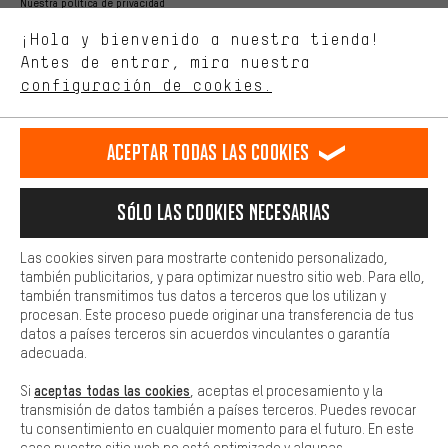
Nuestra política de privacidad
Estamos interesados en lo que buscas y necesitas en nuestra
Idioma"
¡Hola y bienvenido a nuestra tienda!
tienda. Con las cookies de rendimiento, puedes influir en la mejora
de nuestro sitio web y nuestra oferta de la tienda con tu
Antes de entrar, mira nuestra
ES
EN
DE
FR
comportamiento de compra.
español
english
Deutsch
français
configuración de cookies.
Más confort
Haga que su experiencia de compra sea más cómoda. Con las
RESCINDIR EL CONTRATO
Comunidad de Aquisgrán
Programa de afiliados
Aceptar todas las cookies
cookies de comodidad, creamos enlaces a plataformas de redes
sociales. Esto nos permite proporcionarle más contenido e
Aviso Legal
Protección de datos
Condiciones Generales
información útiles. Además, tiene la opción de utilizar servicios
Sólo las cookies necesarias
adicionales que le ayudarán a encontrar los productos adecuados.
Plataforma de reportes
Reciclaje de baterias
Por ejemplo, ofrecemos una función de chat para responder a las
preguntas de forma rápida y sencilla.
Las cookies sirven para mostrarte contenido personalizado,
Configuración de las cookies
Ajusta el contraste
también publicitarios, y para optimizar nuestro sitio web. Para ello,
Básica
también transmitimos tus datos a terceros que los utilizan y
Todos los precios indicados son en euros e sin MwSt, más
Las cookies básicas aseguran que puedas usar nuestro sitio web.
procesan. Este proceso puede originar una transferencia de tus
gastos de envío
Estados Unidos
a
.
datos a países terceros sin acuerdos vinculantes o garantía
adecuada.
aceptas todas las cookies
Si
, aceptas el procesamiento y la
transmisión de datos también a países terceros. Puedes revocar
tu consentimiento en cualquier momento para el futuro. En este
caso nuestro sitio web no está optimizado y algunas