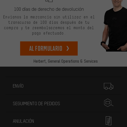
100 días de derecho de devolución
Envíanos la mercancía sin utilizar en el
transcurso de 100 días después de tu
compra y te reembolsaremos el monto del
pago efectuado.
Al formulario
Herbert,
General Operations & Services
Más información
ENVÍO
SEGUIMIENTO DE PEDIDOS
ANULACIÓN