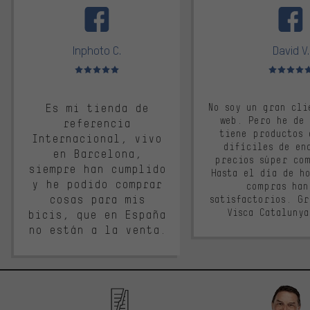
Inphoto C.
David V.
Valoración media: 5 de 5
Valoración m
Es mi tienda de
No soy un gran cli
web. Pero he de
referencia
tiene productos 
Internacional, vivo
difíciles de en
en Barcelona,
precios súper co
siempre han cumplido
Hasta el día de ho
y he podido comprar
compras han
cosas para mis
satisfactorios. G
Visca Cataluny
bicis, que en España
no están a la venta.