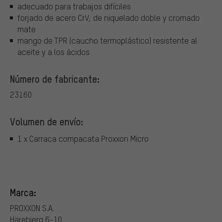
adecuado para trabajos difíciles
forjado de acero CrV, de niquelado doble y cromado
mate
mango de TPR (caucho termoplástico) resistente al
aceite y a los ácidos
Número de fabricante:
23160
Volumen de envío:
1 x Carraca compacata Proxxon Micro
Marca:
PROXXON S.A.
Härebierg 6-10