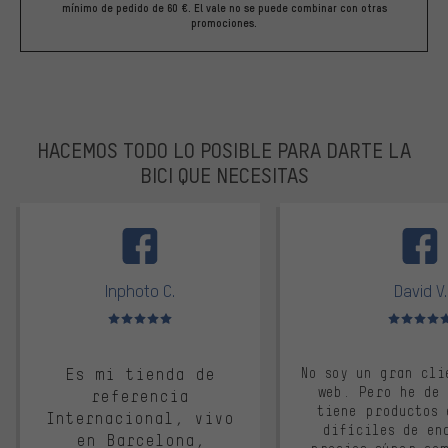
mínimo de pedido de 60 €. El vale no se puede combinar con otras
promociones.
HACEMOS TODO LO POSIBLE PARA DARTE LA
BICI QUE NECESITAS
facebook
Inphoto C.
David V.
Valoración media: 5 de 5
Valoración m
Es mi tienda de
No soy un gran cli
web. Pero he de
referencia
tiene productos 
Internacional, vivo
difíciles de en
en Barcelona,