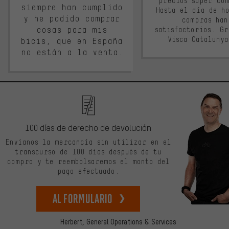
precios súper co
siempre han cumplido
Hasta el día de ho
y he podido comprar
compras han
cosas para mis
satisfactorios. G
Visca Cataluny
bicis, que en España
no están a la venta.
100 días de derecho de devolución
Envíanos la mercancía sin utilizar en el
transcurso de 100 días después de tu
compra y te reembolsaremos el monto del
pago efectuado.
Al formulario
Herbert,
General Operations & Services