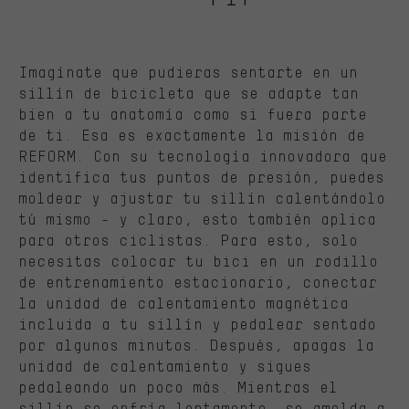
Imagínate que pudieras sentarte en un
sillín de bicicleta que se adapte tan
bien a tu anatomía como si fuera parte
de ti. Esa es exactamente la misión de
REFORM. Con su tecnología innovadora que
identifica tus puntos de presión, puedes
moldear y ajustar tu sillín calentándolo
tú mismo - y claro, esto también aplica
para otros ciclistas. Para esto, solo
necesitas colocar tu bici en un rodillo
de entrenamiento estacionario, conectar
la unidad de calentamiento magnética
incluida a tu sillín y pedalear sentado
por algunos minutos. Después, apagas la
unidad de calentamiento y sigues
pedaleando un poco más. Mientras el
sillín se enfría lentamente, se amolda a