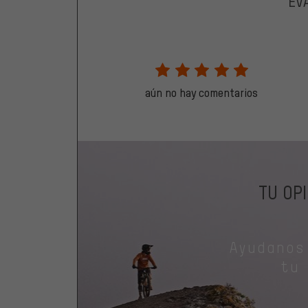
EV
aún no hay comentarios
TU OP
Ayudanos
tu