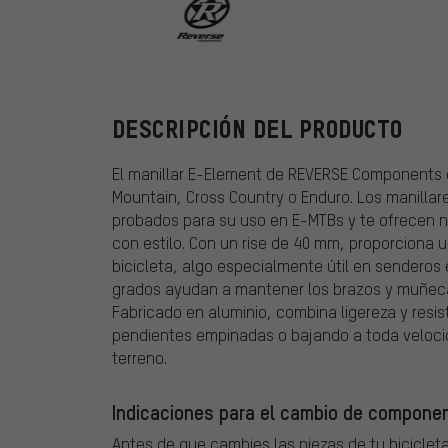
REVERSE Comp
DESCRIPCIÓN DEL PRODUCTO
El manillar E-Element de REVERSE Components es
Mountain, Cross Country o Enduro. Los manillar
probados para su uso en E-MTBs y te ofrecen no
con estilo. Con un rise de 40 mm, proporciona 
bicicleta, algo especialmente útil en senderos
grados ayudan a mantener los brazos y muñecas
Fabricado en aluminio, combina ligereza y resis
pendientes empinadas o bajando a toda velocida
terreno.
Indicaciones para el cambio de componen
Antes de que cambies las piezas de tu bicicleta