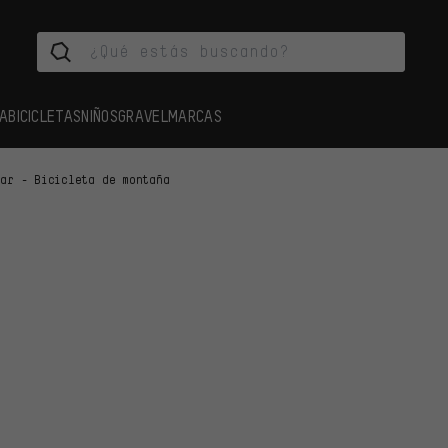
A
BICICLETAS
NIÑOS
GRAVEL
MARCAS
lar - Bicicleta de montaña