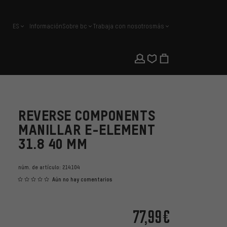
ES
Información
Sobre bc
Trabaja con nosotros
más
español
REVERSE COMPONENTS
MANILLAR E-ELEMENT
31.8 40 MM
núm. de artículo:
214104
Aún no hay comentarios
77,99€