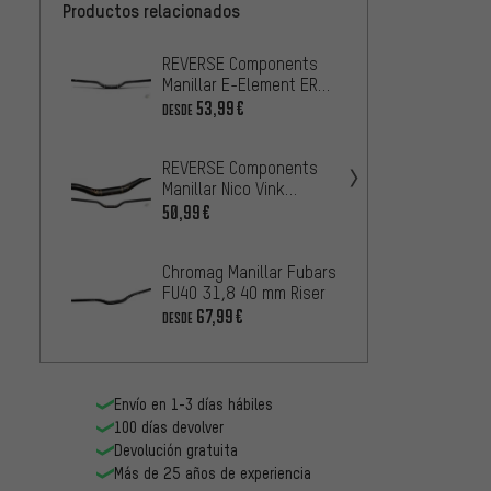
Productos relacionados
REVERSE Components
SQlab 
Manillar E-Element ERGO
31.8 H
25.4 40 mm
53,99€
100,9
DESDE
REVERSE Components
Rentha
Manillar Nico Vink
elevad
Signature 31.8 48 mm
40 mm
50,99€
6
DESDE
Chromag Manillar Fubars
REVER
FU40 31,8 40 mm Riser
Manill
Signa
67,99€
5
DESDE
DESDE
Envío en 1-3 días hábiles
100 días devolver
Devolución gratuita
Más de 25 años de experiencia