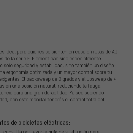
onents
 ideal para quienes se sienten en casa en rutas de All
es de la serie E-Element han sido especialmente
 solo seguridad y estabilidad, sino también un diseño
una ergonomía optimizada y un mayor control sobre tu
 exigentes. El backsweep de 9 grados y el upsweep de 4
 en una posición natural, reduciendo la fatiga.
tencia para una gran durabilidad. Ya sea subiendo
d, con este manillar tendrás el control total del
tes de bicicletas eléctricas:
guía
, consulta por favor la
de sustitución para