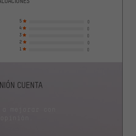
ALUACIONES
5
0
4
0
3
0
2
0
1
0
INIÓN CUENTA
 a mejorar con
 opinión.