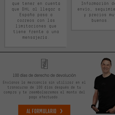
que tener en cuenta
Información d
que DHL al llegar a
envío, seguimi
España pasa a
y precios mu
correos con las
buenos.
limitaciones que
tiene frente a una
mensajería.
100 días de derecho de devolución
Envíanos la mercancía sin utilizar en el
transcurso de 100 días después de tu
compra y te reembolsaremos el monto del
pago efectuado.
Al formulario