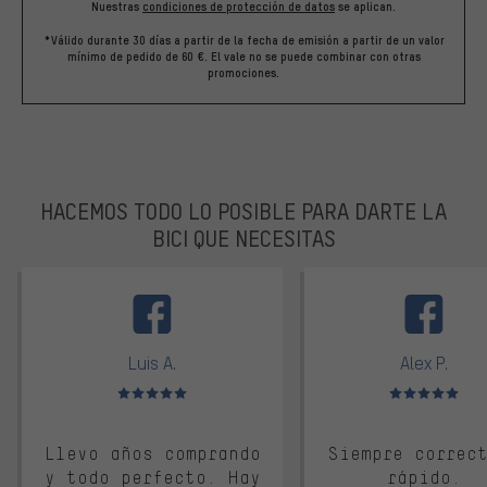
Nuestras
condiciones de protección de datos
se aplican.
*Válido durante 30 días a partir de la fecha de emisión a partir de un valor
mínimo de pedido de 60 €. El vale no se puede combinar con otras
promociones.
HACEMOS TODO LO POSIBLE PARA DARTE LA
BICI QUE NECESITAS
facebook
Luis A.
Alex P.
Valoración media: 5 de 5
Valoración media: 
Llevo años comprando
Siempre correc
y todo perfecto. Hay
rápido.