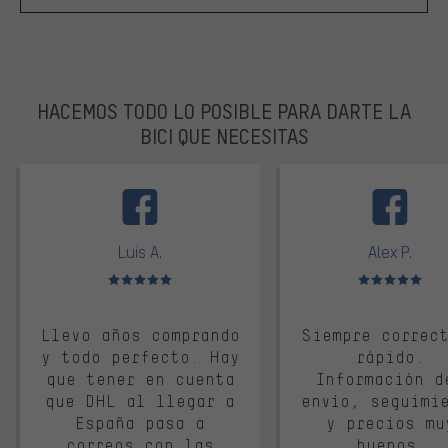
HACEMOS TODO LO POSIBLE PARA DARTE LA
BICI QUE NECESITAS
facebook
Luis A.
Alex P.
Valoración media: 5 de 5
Valoración media: 
Llevo años comprando
Siempre correc
y todo perfecto. Hay
rápido.
que tener en cuenta
Información d
que DHL al llegar a
envío, seguimi
España pasa a
y precios mu
correos con las
buenos.