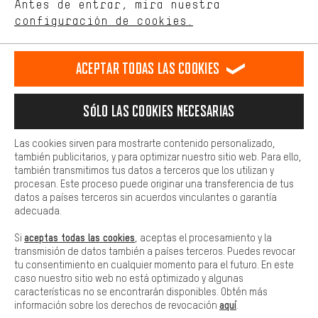
de nuestro sitio web y nuestra oferta de la tienda con tu
Antes de entrar, mira nuestra
ES
EN
DE
FR
comportamiento de compra.
español
english
Deutsch
français
configuración de cookies.
Más confort
Haga que su experiencia de compra sea más cómoda. Con las
RESCINDIR EL CONTRATO
Comunidad de Aquisgrán
Programa de afiliados
Aceptar todas las cookies
cookies de comodidad, creamos enlaces a plataformas de redes
sociales. Esto nos permite proporcionarle más contenido e
Aviso Legal
Protección de datos
Condiciones Generales
información útiles. Además, tiene la opción de utilizar servicios
Sólo las cookies necesarias
adicionales que le ayudarán a encontrar los productos adecuados.
Plataforma de reportes
Reciclaje de baterias
Por ejemplo, ofrecemos una función de chat para responder a las
preguntas de forma rápida y sencilla.
Las cookies sirven para mostrarte contenido personalizado,
Configuración de las cookies
Ajusta el contraste
también publicitarios, y para optimizar nuestro sitio web. Para ello,
Básica
también transmitimos tus datos a terceros que los utilizan y
Todos los precios indicados son en euros e sin MwSt, más
Las cookies básicas aseguran que puedas usar nuestro sitio web.
procesan. Este proceso puede originar una transferencia de tus
gastos de envío
Estados Unidos
a
.
datos a países terceros sin acuerdos vinculantes o garantía
adecuada.
aceptas todas las cookies
Si
, aceptas el procesamiento y la
transmisión de datos también a países terceros. Puedes revocar
tu consentimiento en cualquier momento para el futuro. En este
caso nuestro sitio web no está optimizado y algunas
características no se encontrarán disponibles. Obtén más
aquí
información sobre los derechos de revocación
.