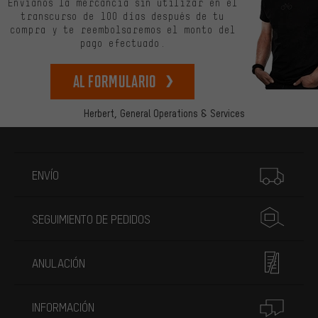
Envíanos la mercancía sin utilizar en el
transcurso de 100 días después de tu
compra y te reembolsaremos el monto del
pago efectuado.
Al formulario
Herbert,
General Operations & Services
Más información
ENVÍO
SEGUIMIENTO DE PEDIDOS
ANULACIÓN
INFORMACIÓN