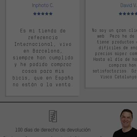
Inphoto C.
David V.
Valoración media: 5 de 5
Valoración m
Es mi tienda de
No soy un gran cli
web. Pero he de
referencia
tiene productos 
Internacional, vivo
difíciles de en
en Barcelona,
precios súper co
siempre han cumplido
Hasta el día de ho
y he podido comprar
compras han
cosas para mis
satisfactorios. G
Visca Cataluny
bicis, que en España
no están a la venta.
100 días de derecho de devolución