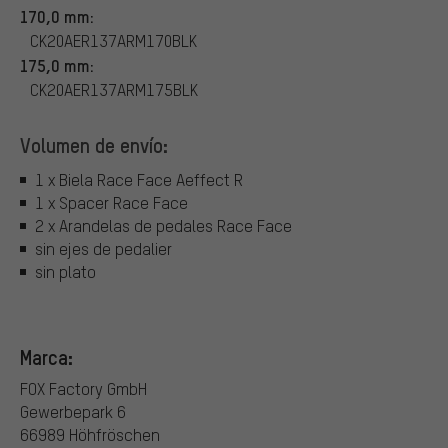
170,0 mm:
CK20AER137ARM170BLK
175,0 mm:
CK20AER137ARM175BLK
Volumen de envío:
1 x Biela Race Face Aeffect R
1 x Spacer Race Face
2 x Arandelas de pedales Race Face
sin ejes de pedalier
sin plato
Marca:
FOX Factory GmbH
Gewerbepark 6
66989 Höhfröschen