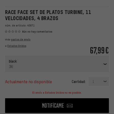
RACE FACE SET DE PLATOS TURBINE, 11
VELOCIDADES, 4 BRAZOS
núm. de artículo:
45971
Aún no hay comentarios
más
gastos de envío
a
Estados Unidos
67,99€
black
36
actualmente no disponible
Cantidad:
1
El envío a Estados Unidos no es posible.
Notifícame