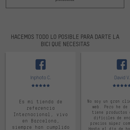
HACEMOS TODO LO POSIBLE PARA DARTE LA
BICI QUE NECESITAS
facebook
Inphoto C.
David V.
Valoración media: 5 de 5
Valoración m
Es mi tienda de
No soy un gran cli
web. Pero he de
referencia
tiene productos 
Internacional, vivo
difíciles de en
en Barcelona,
precios súper co
siempre han cumplido
Hasta el día de ho