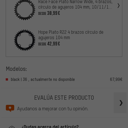
Race Face Plato Narrow Wide, 4 brazos,
círculo de agujeros 104 mm, 10/11/12
vel.
30,99€
DESDE
Hope Plato R22 4 brazos círculo de
agujeros 104 mm
42,99€
DESDE
Modelos:
black | 36 , actualmente no disponible
67,99€
EVALÚA ESTE PRODUCTO
Ayudanos a mejorar con tu opinión.
¿Dudas acerca del artículo?