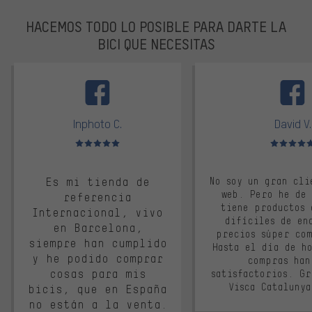
HACEMOS TODO LO POSIBLE PARA DARTE LA
BICI QUE NECESITAS
facebook
Inphoto C.
David V.
Valoración media: 5 de 5
Valoración m
Es mi tienda de
No soy un gran cli
web. Pero he de
referencia
tiene productos 
Internacional, vivo
difíciles de en
en Barcelona,
precios súper co
siempre han cumplido
Hasta el día de ho
y he podido comprar
compras han
cosas para mis
satisfactorios. G
Visca Cataluny
bicis, que en España
no están a la venta.