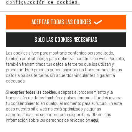
español
english
Deutsch
français
configuración de cookies.
Más confort
Haga que su experiencia de compra sea más cómoda. Con las
RESCINDIR EL CONTRATO
Comunidad de Aquisgrán
Programa de afiliados
Aceptar todas las cookies
cookies de comodidad, creamos enlaces a plataformas de redes
sociales. Esto nos permite proporcionarle más contenido e
Aviso Legal
Protección de datos
Condiciones Generales
información útiles. Además, tiene la opción de utilizar servicios
Sólo las cookies necesarias
adicionales que le ayudarán a encontrar los productos adecuados.
Plataforma de reportes
Reciclaje de baterias
Por ejemplo, ofrecemos una función de chat para responder a las
preguntas de forma rápida y sencilla.
Configuración de las cookies
Ajusta el contraste
Las cookies sirven para mostrarte contenido personalizado,
también publicitarios, y para optimizar nuestro sitio web. Para ello,
Básica
Todos los precios indicados son en euros e sin MwSt, más
también transmitimos tus datos a terceros que los utilizan y
Las cookies básicas aseguran que puedas usar nuestro sitio web.
procesan. Este proceso puede originar una transferencia de tus
gastos de envío
Estados Unidos
a
.
datos a países terceros sin acuerdos vinculantes o garantía
adecuada.
aceptas todas las cookies
Si
, aceptas el procesamiento y la
transmisión de datos también a países terceros. Puedes revocar
tu consentimiento en cualquier momento para el futuro. En este
caso nuestro sitio web no está optimizado y algunas
características no se encontrarán disponibles. Obtén más
aquí
información sobre los derechos de revocación
.