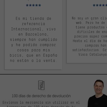
Valoración media: 5 de 5
Valoración m
Es mi tienda de
No soy un gran cli
web. Pero he de
referencia
tiene productos 
Internacional, vivo
difíciles de en
en Barcelona,
precios súper co
siempre han cumplido
Hasta el día de ho
y he podido comprar
compras han
cosas para mis
satisfactorios. G
Visca Cataluny
bicis, que en España
no están a la venta.
100 días de derecho de devolución
Envíanos la mercancía sin utilizar en el