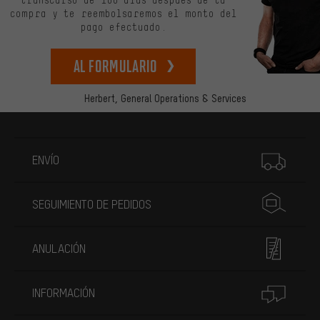
transcurso de 100 días después de tu
compra y te reembolsaremos el monto del
pago efectuado.
Al formulario
Herbert,
General Operations & Services
Más información
ENVÍO
SEGUIMIENTO DE PEDIDOS
ANULACIÓN
INFORMACIÓN