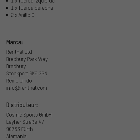
1 x Tuerca izquierda
1 x Tuerca derecha
2 x Anillo O
Marca:
Renthal Ltd
Bredbury Park Way
Bredbury
Stockport SK6 2SN
Reino Unido
info@renthal.com
Distributeur:
Cosmic Sports GmbH
Leyher Straße 47
90763 Fürth
Alemania