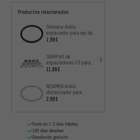
Productos relacionados
Shimano Anillo
Rotor 
espaciador para eje de
separ
pedalier Hollowtech II
1,99€
7,99€
SRAM Kit de
Truvat
espaciadores V3 para
arande
ejes de pedalier DUB
SRAM 
11,99€
6,99€
NEWMEN Anillo
SRAM E
distanciador para
Space
cassettes de 10
2,99€
2
DESDE
velocidades
Envío en 1-3 días hábiles
100 días devolver
Devolución gratuita