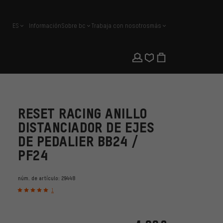
ES
Información
Sobre bc
Trabaja con nosotros
más
español
RESET RACING ANILLO
DISTANCIADOR DE EJES
DE PEDALIER BB24 /
PF24
núm. de artículo:
29448
1