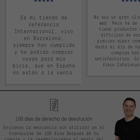
Es mi tienda de
No soy un gran cli
web. Pero he de
referencia
tiene productos 
Internacional, vivo
difíciles de en
en Barcelona,
precios súper co
siempre han cumplido
Hasta el día de ho
y he podido comprar
compras han
cosas para mis
satisfactorios. G
Visca Cataluny
bicis, que en España
no están a la venta.
100 días de derecho de devolución
Envíanos la mercancía sin utilizar en el
transcurso de 100 días después de tu
compra y te reembolsaremos el monto del