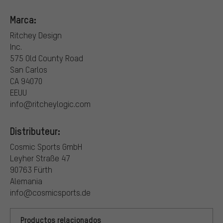
Marca:
Ritchey Design
Inc.
575 Old County Road
San Carlos
CA 94070
EEUU
info@ritcheylogic.com
Distributeur:
Cosmic Sports GmbH
Leyher Straße 47
90763 Fürth
Alemania
info@cosmicsports.de
Productos relacionados