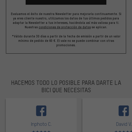
Evaluamos el éxito de nuestra Newsletter para mejorarla continuamente. Si
ya eres cliente nuestro, utilizamos los datos de tus últimos pedidos para
adaptar la Newsletter a tus intereses, haciéndola así más valiosa para ti.
Nuestras
condiciones de protección de datos
se aplican.
*Válido durante 30 días a partir de la fecha de emisión a partir de un valor
mínimo de pedido de 60 €. El vale no se puede combinar con otras
promociones.
HACEMOS TODO LO POSIBLE PARA DARTE LA
BICI QUE NECESITAS
facebook
Inphoto C.
David V.
Valoración media: 5 de 5
Valoración m