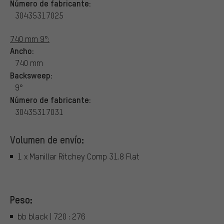
Número de fabricante:
30435317025
740 mm 9°:
Ancho:
740 mm
Backsweep:
9°
Número de fabricante:
30435317031
Volumen de envío:
1 x Manillar Ritchey Comp 31.8 Flat
Peso:
bb black | 720 : 276