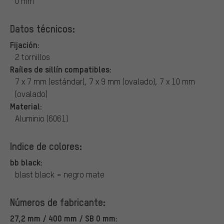
0 mm
Datos técnicos:
Fijación:
2 tornillos
Raíles de sillín compatibles:
7 x 7 mm (estándar), 7 x 9 mm (ovalado), 7 x 10 mm
(ovalado)
Material:
Aluminio (6061)
Indice de colores:
bb black:
blast black = negro mate
Números de fabricante:
27,2 mm / 400 mm / SB 0 mm: