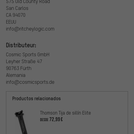
575 Old County Road
San Carlos
CA 94070
EEUU
info@ritcheylogic.com
Distributeur:
Cosmic Sports GmbH
Leyher Straße 47
90763 Fürth
Alemania
info@cosmicsports.de
Productos relacionados
Thomson Tija de sillín Elite
72,99€
DESDE