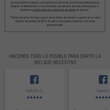
ya eres cliente nuestro, utilizamos los datos de tus últimos pedidos para
adaptar la Newsletter a tus intereses, haciéndola así más valiosa para ti.
Nuestras
condiciones de protección de datos
se aplican.
*Válido durante 30 días a partir de la fecha de emisión a partir de un valor
mínimo de pedido de 60 €. El vale no se puede combinar con otras
promociones.
HACEMOS TODO LO POSIBLE PARA DARTE LA
BICI QUE NECESITAS
facebook
Inphoto C.
David V.
Valoración media: 5 de 5
Valoración m