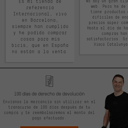
Es mi tienda de
No soy un gran cli
web. Pero he de
referencia
tiene productos 
Internacional, vivo
difíciles de en
en Barcelona,
precios súper co
siempre han cumplido
Hasta el día de ho
y he podido comprar
compras han
cosas para mis
satisfactorios. G
Visca Cataluny
bicis, que en España
no están a la venta.
100 días de derecho de devolución
Envíanos la mercancía sin utilizar en el
transcurso de 100 días después de tu
compra y te reembolsaremos el monto del
pago efectuado.