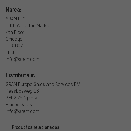
Marca:
SRAM LLC
1000 W. Fulton Market
4th Floor
Chicago
IL 60607
EEUU
info@sram.com
Distributeur:
SRAM Europe Sales and Services B.V.
Paasbosweg 16
3862 ZS Nijkerk
Países Bajos
info@sram.com
Productos relacionados