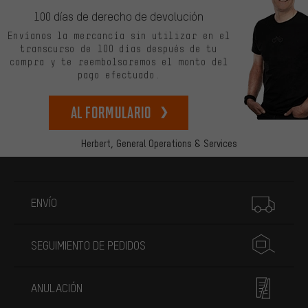
100 días de derecho de devolución
Envíanos la mercancía sin utilizar en el
transcurso de 100 días después de tu
compra y te reembolsaremos el monto del
pago efectuado.
Al formulario
Herbert,
General Operations & Services
Más información
ENVÍO
SEGUIMIENTO DE PEDIDOS
ANULACIÓN