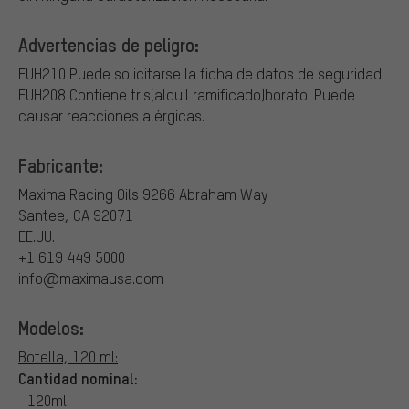
Advertencias de peligro:
EUH210 Puede solicitarse la ficha de datos de seguridad.
EUH208 Contiene tris(alquil ramificado)borato. Puede
causar reacciones alérgicas.
Fabricante:
Maxima Racing Oils
9266 Abraham Way
Santee, CA 92071
EE.UU.
+1 619 449 5000
info@maximausa.com
Modelos:
Botella, 120 ml:
Cantidad nominal:
120ml