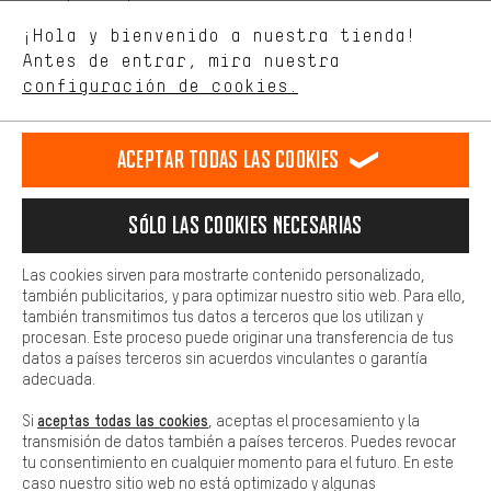
Estamos interesados en lo que buscas y necesitas en nuestra
Idioma"
¡Hola y bienvenido a nuestra tienda!
tienda. Con las cookies de rendimiento, puedes influir en la mejora
de nuestro sitio web y nuestra oferta de la tienda con tu
Antes de entrar, mira nuestra
ES
EN
DE
FR
comportamiento de compra.
español
english
Deutsch
français
configuración de cookies.
Más confort
Haga que su experiencia de compra sea más cómoda. Con las
RESCINDIR EL CONTRATO
Comunidad de Aquisgrán
Programa de afiliados
Aceptar todas las cookies
cookies de comodidad, creamos enlaces a plataformas de redes
sociales. Esto nos permite proporcionarle más contenido e
Aviso Legal
Protección de datos
Condiciones Generales
información útiles. Además, tiene la opción de utilizar servicios
Sólo las cookies necesarias
adicionales que le ayudarán a encontrar los productos adecuados.
Plataforma de reportes
Reciclaje de baterias
Por ejemplo, ofrecemos una función de chat para responder a las
preguntas de forma rápida y sencilla.
Configuración de las cookies
Ajusta el contraste
Las cookies sirven para mostrarte contenido personalizado,
también publicitarios, y para optimizar nuestro sitio web. Para ello,
Básica
Todos los precios indicados son en euros e sin MwSt, más
también transmitimos tus datos a terceros que los utilizan y
Las cookies básicas aseguran que puedas usar nuestro sitio web.
procesan. Este proceso puede originar una transferencia de tus
gastos de envío
Estados Unidos
a
.
datos a países terceros sin acuerdos vinculantes o garantía
adecuada.
aceptas todas las cookies
Si
, aceptas el procesamiento y la
transmisión de datos también a países terceros. Puedes revocar
tu consentimiento en cualquier momento para el futuro. En este
caso nuestro sitio web no está optimizado y algunas