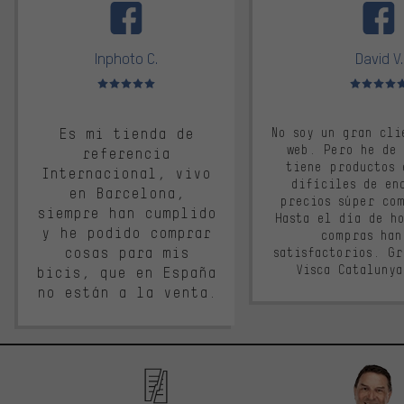
Inphoto C.
David V.
Valoración media: 5 de 5
Valoración m
Es mi tienda de
No soy un gran cli
web. Pero he de
referencia
tiene productos 
Internacional, vivo
difíciles de en
en Barcelona,
precios súper co
siempre han cumplido
Hasta el día de ho
y he podido comprar
compras han
cosas para mis
satisfactorios. G
Visca Cataluny
bicis, que en España
no están a la venta.