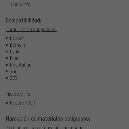
Lubricante
Compatibilidad:
Horquillas de suspensión:
BoXXer
Domain
Lyrik
Pike
Revelation
Yari
ZEB
Tija de sillín:
Reverb XPLR
Marcación de materiales peligrosos:
Sin ninguna caracterización necesaria.