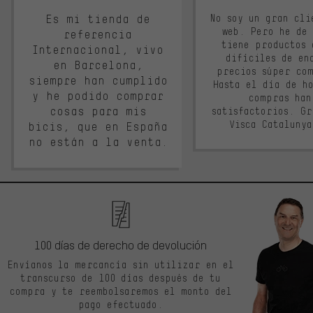
Es mi tienda de
No soy un gran cli
web. Pero he de
referencia
tiene productos 
Internacional, vivo
difíciles de en
en Barcelona,
precios súper co
siempre han cumplido
Hasta el día de ho
y he podido comprar
compras han
cosas para mis
satisfactorios. G
Visca Cataluny
bicis, que en España
no están a la venta.
100 días de derecho de devolución
Envíanos la mercancía sin utilizar en el
transcurso de 100 días después de tu
compra y te reembolsaremos el monto del
pago efectuado.