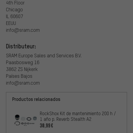
4th Floor
Chicago
IL 60607
EEUU
info@sram.com
Distributeur:
SRAM Europe Sales and Services B.V.
Paasbosweg 16
3862 ZS Nijkerk
Países Bajos
info@sram.com
Productos relacionados
RockShox Kit de mantenimiento 200 h /
1 año p. Reverb Stealth A2
30,99€