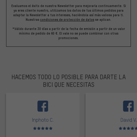
Evaluamos el éxito de nuestra Newsletter para mejorarla continuamente. Si
ya eres cliente nuestro, utilizamos los datos de tus últimos pedidos para
adaptar la Newsletter a tus intereses, haciéndola así más valiosa para ti.
Nuestras
condiciones de protección de datos
se aplican.
*Válido durante 30 días a partir de la fecha de emisión a partir de un valor
mínimo de pedido de 60 €. El vale no se puede combinar con otras
promociones.
HACEMOS TODO LO POSIBLE PARA DARTE LA
BICI QUE NECESITAS
facebook
Inphoto C.
David V.
Valoración media: 5 de 5
Valoración m