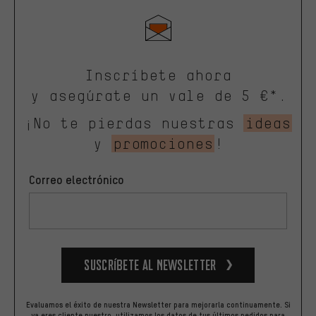
Inscríbete ahora
y asegúrate un vale de 5 €*.
¡No te pierdas nuestras
ideas
y
promociones
!
Correo electrónico
Suscríbete al newsletter
Evaluamos el éxito de nuestra Newsletter para mejorarla continuamente. Si
ya eres cliente nuestro, utilizamos los datos de tus últimos pedidos para