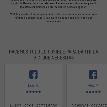
adaptar la Newsletter a tus intereses, haciéndola así más valiosa para ti.
Nuestras
condiciones de protección de datos
se aplican.
*Válido durante 30 días a partir de la fecha de emisión a partir de un valor
mínimo de pedido de 60 €. El vale no se puede combinar con otras
promociones.
HACEMOS TODO LO POSIBLE PARA DARTE LA
BICI QUE NECESITAS
facebook
Luis A.
Alex P.
Valoración media: 5 de 5
Valoración media: 
Llevo años comprando
Siempre correc