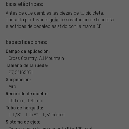
bicis eléctricas:
Antes de que cambies las piezas de tu bicicleta,
guía
consulta por favor la
de sustitución de bicicleta
eléctricas de pedaleo asistido con la marca CE.
Especificaciones:
Campo de aplicación:
Cross Country, All Mountain
Tamaño de la rueda:
27,5" (650B)
Suspensión:
Aire
Recorrido de muelle:
100 mm, 120 mm
Tubo de horquilla:
1 1/8" , 1 1/8" - 1,5" cónico
Sistema de ejes:
Cierre rápido de eje pasante (9 x 100 mm)