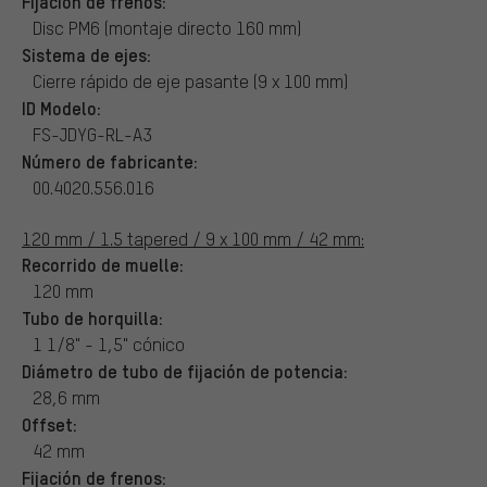
Fijación de frenos:
Disc PM6 (montaje directo 160 mm)
Sistema de ejes:
Cierre rápido de eje pasante (9 x 100 mm)
ID Modelo:
FS-JDYG-RL-A3
Número de fabricante:
00.4020.556.016
120 mm / 1.5 tapered / 9 x 100 mm / 42 mm:
Recorrido de muelle:
120 mm
Tubo de horquilla:
1 1/8" - 1,5" cónico
Diámetro de tubo de fijación de potencia:
28,6 mm
Offset:
42 mm
Fijación de frenos: