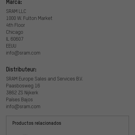
Marca:
SRAM LLC
1000 W. Fulton Market
4th Floor
Chicago
IL 60607
EEUU
info@sram.com
Distributeur:
SRAM Europe Sales and Services B.V.
Paasbosweg 16
3862 ZS Nijkerk
Países Bajos
info@sram.com
Productos relacionados