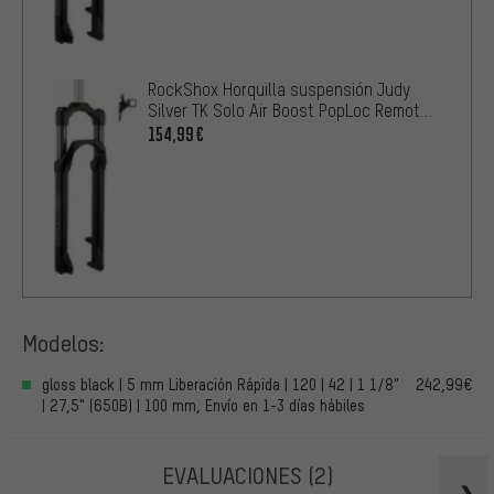
RockShox Horquilla suspensión Judy
Silver TK Solo Air Boost PopLoc Remote
27,5"
154,99€
Modelos:
gloss black | 5 mm Liberación Rápida | 120 | 42 | 1 1/8"
242,99€
| 27,5" (650B) | 100 mm, Envío en 1-3 días hábiles
EVALUACIONES
(2)