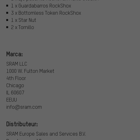
1 x Guardabarros RockShox
3 x Bottomless Token RockShox
1 x Star Nut
2 x Tornillo
Marca:
SRAM LLC
1000 W. Fulton Market
4th Floor
Chicago
IL 60607
EEUU
info@sram.com
Distributeur:
SRAM Europe Sales and Services B.V.