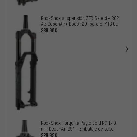
RockShox suspensión ZEB Select+ RC2
A3 DebonAir+ Boost 29" para e-MTB OE
339,00€
RockShox Horquilla Psylo Gold RC 140
mm DebonAir 29" – Embalaje de taller
226,99€