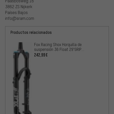
Paasbosweg 16
3862 ZS Nijkerk
Países Bajos
info@sram.com
Productos relacionados
Fox Racing Shox Horquilla de
suspensión 36 Float 29"GRIP
Performance Boost E-Opti OEM
242,99€