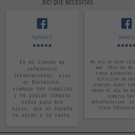
BICI QUE NECESITAS
facebook
Inphoto C.
David V.
Valoración media: 5 de 5
Valoración m
Es mi tienda de
No soy un gran cli
web. Pero he de
referencia
tiene productos 
Internacional, vivo
difíciles de en
en Barcelona,
precios súper co
siempre han cumplido
Hasta el día de ho
y he podido comprar
compras han
cosas para mis
satisfactorios. G
Visca Cataluny
bicis, que en España
no están a la venta.