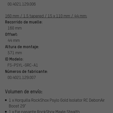
00.4021.129.006
160 mm / 1.5 tapered / 15 x 110 mm / 44 mm:
Recorrido de muelle:
160 mm
Offset:
44 mm
Altura de montaje:
571 mm
ID Modelo:
FS-PSYL-GRC-A1
Números de fabricante:
00.4021.129.007
Volumen de envío:
1 x Horquilla RockShox Psylo Gold Isolator RC DebonAir
Boost 29"
1 x Eje pasante RockShox Maxle Stealth