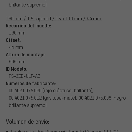
brillante supremo)
190 mm / 1.5 tapered / 15 x 110 mm / 44 mm:
Recorrido del muelle:
190 mm
Offset:
44 mm
Altura de montaje:
606 mm
ID Modelo:
FS-ZEB-ULT-A3
Números de fabricante:
00.4021.075.020 (rojo eléctrico-brillante),
00.4021.075.012 (gris losa-mate), 00.4021.075.008 (negro
brillante supremo)
Volumen de envío:
1 x Horquilla RockShox ZEB Ultimate Charger 3.1 RC2