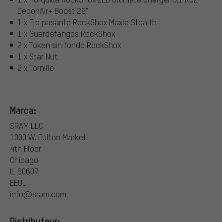
DebonAir+ Boost 29"
1 x Eje pasante RockShox Maxle Stealth
1 x Guardafangos RockShox
2 x Token sin fondo RockShox
1 x Star Nut
2 x Tornillo
Marca:
SRAM LLC
1000 W. Fulton Market
4th Floor
Chicago
IL 60607
EEUU
info@sram.com
Distributeur: