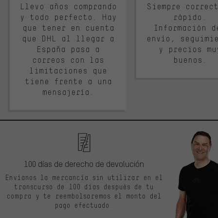
Llevo años comprando
Siempre correc
y todo perfecto. Hay
rápido.
que tener en cuenta
Información d
que DHL al llegar a
envío, seguimi
España pasa a
y precios mu
correos con las
buenos.
limitaciones que
tiene frente a una
mensajería.
100 días de derecho de devolución
Envíanos la mercancía sin utilizar en el
transcurso de 100 días después de tu
compra y te reembolsaremos el monto del
pago efectuado.