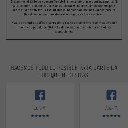
Evaluamos el éxito de nuestra Newsletter para mejorarla continuamente. Si
ya eres cliente nuestro, utilizamos los datos de tus últimos pedidos para
adaptar la Newsletter a tus intereses, haciéndola así más valiosa para ti.
Nuestras
condiciones de protección de datos
se aplican.
*Válido durante 30 días a partir de la fecha de emisión a partir de un valor
mínimo de pedido de 60 €. El vale no se puede combinar con otras
promociones.
HACEMOS TODO LO POSIBLE PARA DARTE LA
BICI QUE NECESITAS
facebook
Luis A.
Alex P.
Valoración media: 5 de 5
Valoración media: 