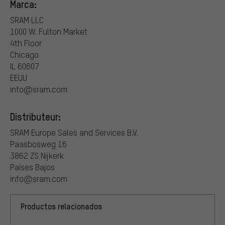
Marca:
SRAM LLC
1000 W. Fulton Market
4th Floor
Chicago
IL 60607
EEUU
info@sram.com
Distributeur:
SRAM Europe Sales and Services B.V.
Paasbosweg 16
3862 ZS Nijkerk
Países Bajos
info@sram.com
Productos relacionados