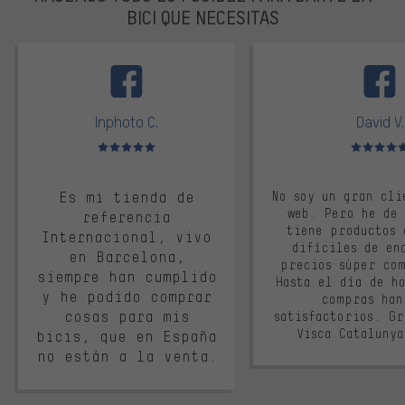
BICI QUE NECESITAS
facebook
Inphoto C.
David V.
Valoración media: 5 de 5
Valoración m
Es mi tienda de
No soy un gran cli
web. Pero he de
referencia
tiene productos 
Internacional, vivo
difíciles de en
en Barcelona,
precios súper co
siempre han cumplido
Hasta el día de ho
y he podido comprar
compras han
cosas para mis
satisfactorios. G
Visca Cataluny
bicis, que en España
no están a la venta.