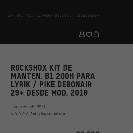
ES
Información
Sobre bc
Trabaja con nosotros
más
español
ROCKSHOX KIT DE
MANTEN. B1 200H PARA
LYRIK / PIKE DEBONAIR
29+ DESDE MOD. 2018
núm. de artículo:
58431
Aún no hay comentarios