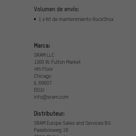
Volumen de envío:
1 x Kit de mantenimiento RockShox
Marca:
SRAM LLC
1000 W. Fulton Market
4th Floor
Chicago
IL 60607
EEUU
info@sram.com
Distributeur:
SRAM Europe Sales and Services B.V.
Paasbosweg 16