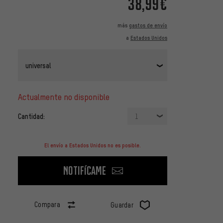
38,99€
más
gastos de envío
a
Estados Unidos
universal
actualmente no disponible
Cantidad:
1
El envío a Estados Unidos no es posible.
Notifícame
Compara
Guardar