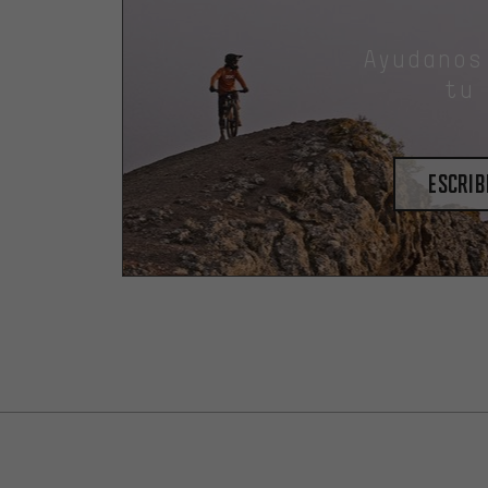
Ayudanos
tu
escrib