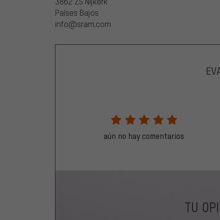
3862 ZS Nijkerk
Países Bajos
info@sram.com
EV
aún no hay comentarios
TU OP