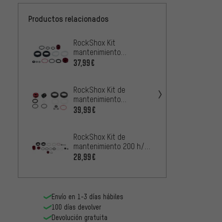
Productos relacionados
RockShox Kit
RockSh
mantenimiento
manten
200h/año p. Lyrik C2 /
Pike D
37,99€
21,99
Pike Select, Ultimate M.
desde
2020
RockShox Kit de
RockSh
mantenimiento
mante
200h/Año para Lyrik
Lyrik D
39,99€
16,99
RC2 C1 desde Mod. 2019
Model
RockShox Kit de
RockSh
mantenimiento 200 h/1
mante
año p. Lyrik Base D1+
año p.
28,99€
16,99
desde Modelo 2023
desde
Envío en 1-3 días hábiles
100 días devolver
Devolución gratuita