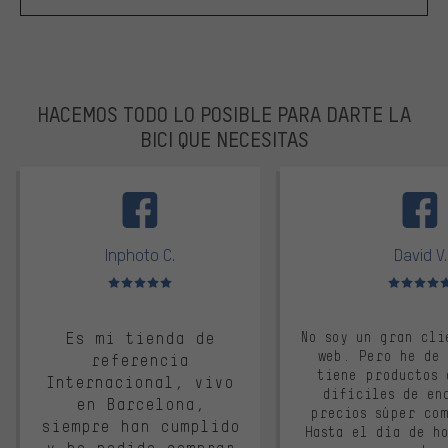
HACEMOS TODO LO POSIBLE PARA DARTE LA
BICI QUE NECESITAS
facebook
Inphoto C.
David V.
Valoración media: 5 de 5
Valoración m
Es mi tienda de
No soy un gran cli
web. Pero he de
referencia
tiene productos 
Internacional, vivo
difíciles de en
en Barcelona,
precios súper co
siempre han cumplido
Hasta el día de ho