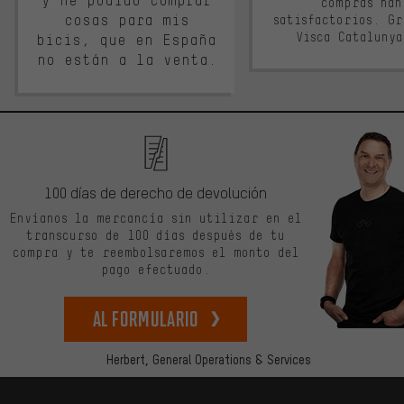
y he podido comprar
compras han
cosas para mis
satisfactorios. G
Visca Cataluny
bicis, que en España
no están a la venta.
100 días de derecho de devolución
Envíanos la mercancía sin utilizar en el
transcurso de 100 días después de tu
compra y te reembolsaremos el monto del
pago efectuado.
Al formulario
Herbert,
General Operations & Services