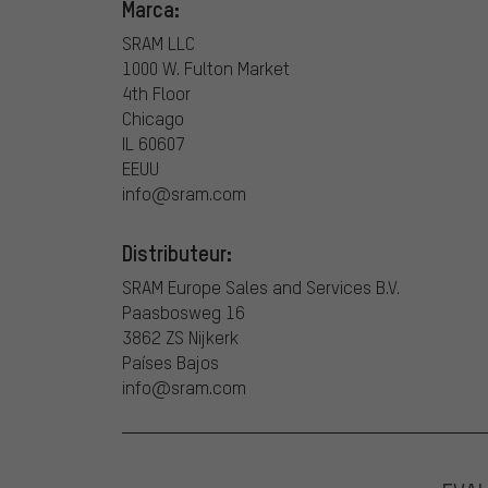
Marca:
SRAM LLC
1000 W. Fulton Market
4th Floor
Chicago
IL 60607
EEUU
info@sram.com
Distributeur:
SRAM Europe Sales and Services B.V.
Paasbosweg 16
3862 ZS Nijkerk
Países Bajos
info@sram.com