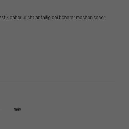
Plastik daher leicht anfällig bei höherer mechanischer
más
baugleiche Teil der Serienausstattung zu Bruch ging .
infach, beim dritten Mal war dann aber alles ok. Der