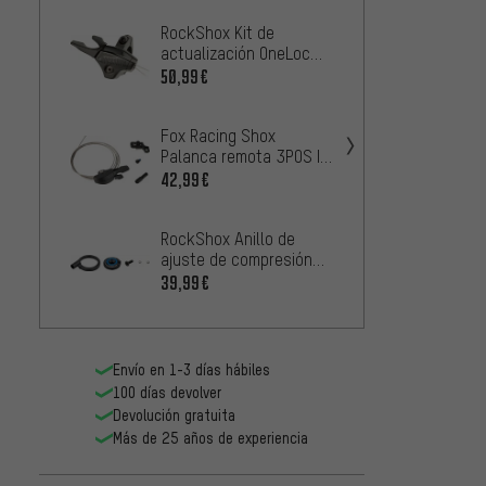
RockShox Kit de
RockSh
actualización OneLoc
ajuste
Remote Upgrade Kit
para S
50,99€
35,99
Selec
Fox Racing Shox
Fox Ra
Palanca remota 3POS I-
juntas
Spec EV embalaje de
32 / 3
42,99€
2
DESDE
taller
RockShox Anillo de
RockS
ajuste de compresión
Fender
para SELECT, SID35/SID
de su
39,99€
14,99
SL D1+
XPLR
Envío en 1-3 días hábiles
100 días devolver
Devolución gratuita
Más de 25 años de experiencia