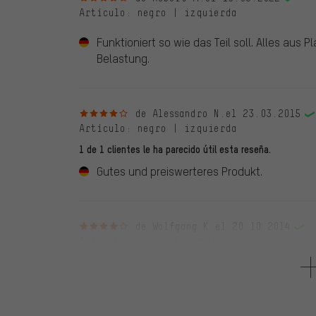
Artículo
: negro | izquierda
Funktioniert so wie das Teil soll. Alles aus 
Belastung.
4 de 5 estrellas
de Alessandro N.
el 23.03.2015
Artículo
: negro | izquierda
1 de 1 clientes le ha parecido útil esta reseña.
Gutes und preiswerteres Produkt.
4 de 5 estrellas
de Wolfgang K.
el 20.10.2014
Artículo
: negro | derecha
4 de 4 clientes les ha parecido útil esta reseña.
Ersatz für einen Sturzschaden, bei dem das 
Justage des Zuges an der Gabel nicht ganz e