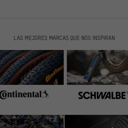
chen Fachhandel kostet es genau das Doppelte.
LAS MEJORES MARCAS QUE NOS INSPIRAN
ür diesen Zweck, und ich habe den Vergleich mit Modellen
am Lenker.
andfrei (jährlich 5 lange Rennen plus Training).
unnötige Spielereien.
enker müssen die Schellen mit dem Dremel-
n sie nach innen rücken kann.
ie sehr simple Konstruktion mit 3 Alu-Teilen, 1 Feder und
in Anbetracht der Robustheit noch OK.