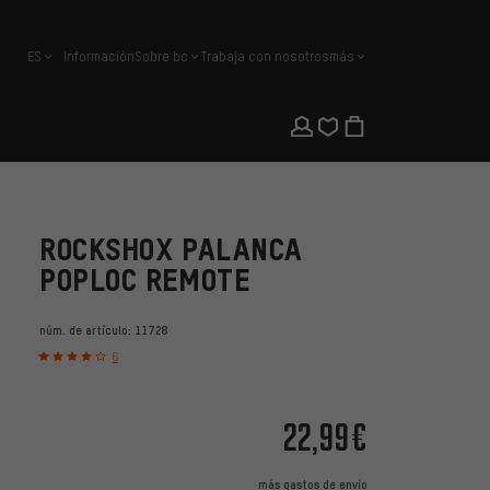
ES
Información
Sobre bc
Trabaja con nosotros
más
español
ROCKSHOX PALANCA
POPLOC REMOTE
núm. de artículo:
11728
6
22,99€
más
gastos de envío