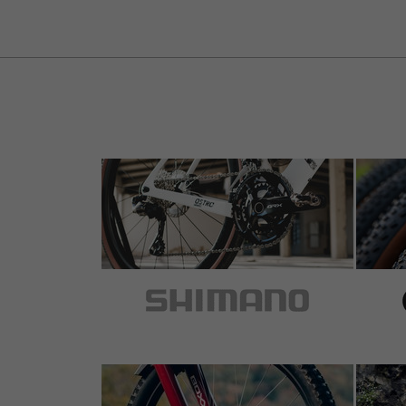
Preis hier bei BC geht in Ordnung, im örtli
4 de 5 estrellas
de Arnfinn V.
el 06.09.2014
Artículo
: negro | derecha
2 de 2 clientes les ha parecido útil esta reseña.
Positiv:
- die Poploc Hebel von RS sind die besten f
anderer Hersteller.
- schlanke Bauform, frisst nicht viel Platz 
- robust: meine ersten laufen seit 2007 einw
- leicht zu warten, simpel konstruiert ohne 
- kompatibel mit DTswiss Remote Dämpfern.
Neutral:
- für die Montage am gekürzten Oversize-L
Schleifzylinder erweitert werden, damit ma
Negativ:
- mein Vorredner fand den Hebel teuer. Für d
2 Schrauben, ist der Preis eher hoch, aber 