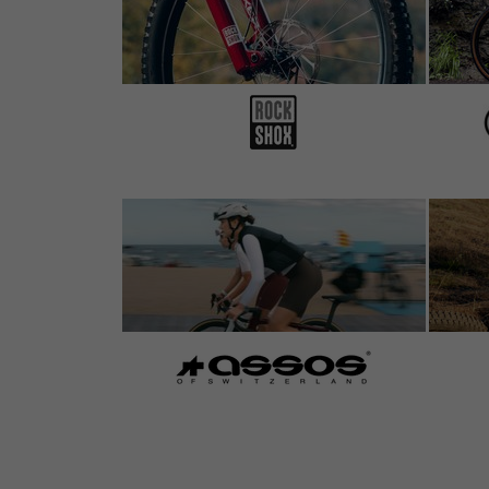
3 de 5 estrellas
de Johannes F.
el 01.05.2014
Artículo
: negro | izquierda
0 de 1 clientes le ha parecido útil esta reseña.
Mittelmäßige Verarbeitung, recht hoher Prei